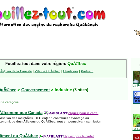
Fouillez-tout dans votre région:
QuÃ©bec
Ã©gion de la Capitale
|
Ville de QuÃ©bec
|
Charlevoix
|
Portneuf
La R
QuÃ©bec
>
Gouvernement
> Industrie
(3 sites)
tte catégorie
Ã©conomique Canada
cliquez pour la carte!
ialisation des marchÃ©s, DEC entend contribuer davantage au
nomique des rÃ©gions du QuÃ©bec, tout en poursuivant sa mission
La R
timent du QuÃ©bec
cliquez pour la carte!