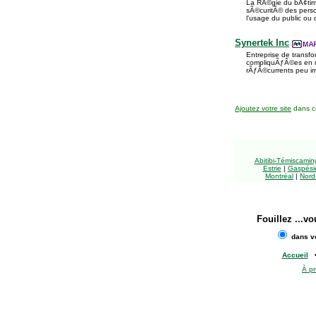
La RÃ©gie du bÃ¢time
sÃ©curitÃ© des pers
l'usage du public ou 
Synertek Inc
Entreprise de transf
compliquÃƒÂ©es en m
rÃƒÂ©currents peu imp
Ajoutez votre site
dans ce
Abitibi-Témiscami
Estrie
|
Gaspésie
Montréal
|
Nord
Fouillez
...vo
dans vo
Accueil
À p