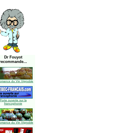
Dr Fouyot
recommande...
omance du Vin Vignoble
Porte ouverte sur la
francophonie
omance du Vin Vignoble