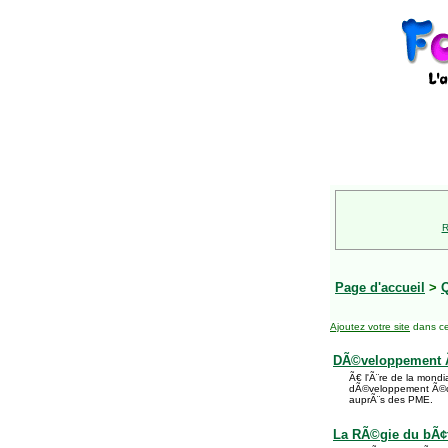
R
Page d'accueil
>
Ajoutez votre site
dans ce
DÃ©veloppement 
Ã€ l'Ã¨re de la mond
dÃ©veloppement Ã©co
auprÃ¨s des PME.
La RÃ©gie du bÃ¢