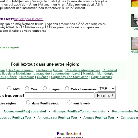
nt du QuÃ©bec est d'assurer la qualitÃ© des travaux de construction et la
onnes qui accÃ¨dent Ã un bÃ¢timent ou Ã un Ã©quipement destinÃ© Ã
qui utilisent une installation non rattachÃ©e Ã un bÃ¢timent.
cliquez pour la carte!
ormation de mÃƒÂ©tal en feuille: Synertek produit des piÃƒÂ¨ces simples ou
ÃƒÂ©tal. Ils rÃƒÂ©alise ces piÃƒÂ¨ces pour des besoins uniques ou
Le
orte la taille de votre entreprise.
tte catégorie
HÃ©l
Fouillez-tout
dans une autre région:
ngue
|
Bas Saint-Laurent
|
Centre-du-Québec
|
Chaudières-Appalaches
|
Côte-Nord
-Îles-de-la-Madeleine
|
Lanaudière
|
Laurentides
|
Laval
|
Mauricie
|
Montérégie
-du-Québec
|
Outaouais
|
Québec
|
Saguenay-Lac-Saint-Jean
|
Page d'accueil
MP3
Ciné
Images
Cotes boursières
us trouverez!
tre région
dans Fouillez-tout
tout le web
•
Ajoutez (modifiez) votre site!
•
Hébergez
Fouillez-Tout
sur votre site
•
Recommandez
Fo
ropos de
Fouillez-Tout
•
Annoncez sur
Fouillez-Tout
•
Ajoutez
Fouillez-Tout
•
Contactez-
F
o
u
i
l
l
e
z
-
t
o
u
t
Tous droits réservés