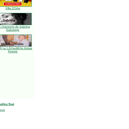
Villa D'Orta
s chansons de Sabrina
Sabotage
Ã¨ne LÃ©veillÃ©e Artiste
Peintre
uillez-Tout
nous