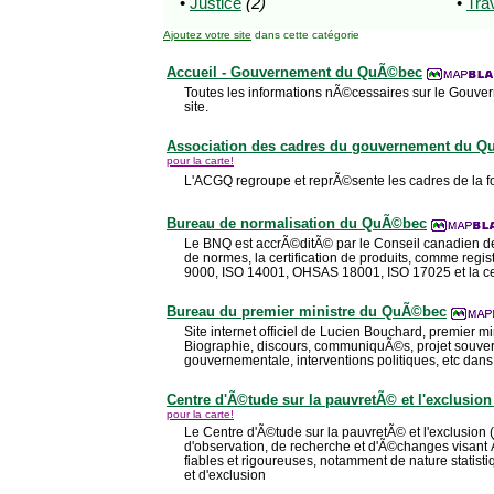
•
Justice
(2)
•
Trav
Ajoutez votre site
dans cette catégorie
Accueil - Gouvernement du QuÃ©bec
Toutes les informations nÃ©cessaires sur le Gou
site.
Association des cadres du gouvernement du 
pour la carte!
L'ACGQ regroupe et reprÃ©sente les cadres de la 
Bureau de normalisation du QuÃ©bec
Le BNQ est accrÃ©ditÃ© par le Conseil canadien de
de normes, la certification de produits, comme regi
9000, ISO 14001, OHSAS 18001, ISO 17025 et la ce
Bureau du premier ministre du QuÃ©bec
Site internet officiel de Lucien Bouchard, premier 
Biographie, discours, communiquÃ©s, projet souverai
gouvernementale, interventions politiques, etc dans 
Centre d'Ã©tude sur la pauvretÃ© et l'exclusio
pour la carte!
Le Centre d'Ã©tude sur la pauvretÃ© et l'exclusion 
d'observation, de recherche et d'Ã©changes visant 
fiables et rigoureuses, notamment de nature statist
et d'exclusion