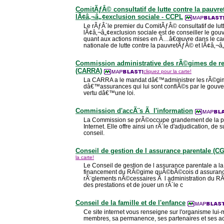
ComitÃƒÂ© consultatif de lutte contre la pauvr
lÃ¢â‚¬â„¢exclusion sociale - CCPL
Le rÃƒÂ´le premier du ComitÃƒÂ© consultatif de lut
lÃ¢â‚¬â„¢exclusion sociale est de conseiller le 
quant aux actions mises en Ã…â€œuvre dans le ca
nationale de lutte contre la pauvretÃƒÂ© et lÃ¢â‚¬â
Commission administrative des rÃ©gimes de ret
(CARRA)
cliquez pour la carte!
La CARRA a le mandat dâ€™administrer les rÃ©gime
dâ€™assurances qui lui sont confiÃ©s par le gou
vertu dâ€™une loi.
Commission d'accÃ¨s Ã l'information
La Commission se prÃ©occupe grandement de la pro
Internet. Elle offre ainsi un rÃ´le d'adjudication, de s
conseil.
Conseil de gestion de l assurance parentale (C
la carte!
Le Conseil de gestion de l assurance parentale a la 
financement du RÃ©gime quÃ©bÃ©cois d assurance 
rÃ¨glements nÃ©cessaires Ã l administration du R
des prestations et de jouer un rÃ´le c
Conseil de la famille et de l'enfance
Ce site internet vous renseigne sur l'organisme lui
membres, sa permanence, ses partenaires et ses ac