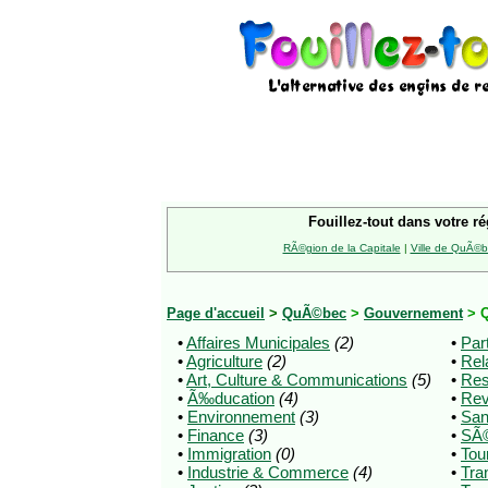
Fouillez-tout dans votre ré
RÃ©gion de la Capitale
|
Ville de QuÃ©
Page d'accueil
>
QuÃ©bec
>
Gouvernement
> 
•
Affaires Municipales
(2)
•
Par
•
Agriculture
(2)
•
Rel
•
Art, Culture & Communications
(5)
•
Res
•
Ã‰ducation
(4)
•
Re
•
Environnement
(3)
•
San
•
Finance
(3)
•
SÃ©
•
Immigration
(0)
•
Tou
•
Industrie & Commerce
(4)
•
Tra