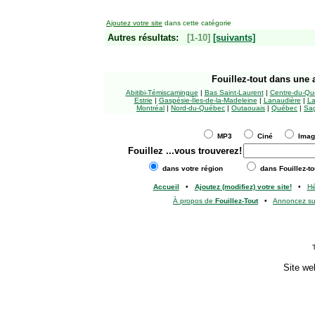
Ajoutez votre site
dans cette catégorie
Autres résultats:
[1-10]
[suivants]
Fouillez-tout
dans une a
Abitibi-Témiscamingue
|
Bas Saint-Laurent
|
Centre-du-Qu
Estrie
|
Gaspésie-Îles-de-la-Madeleine
|
Lanaudière
|
La
Montréal
|
Nord-du-Québec
|
Outaouais
|
Québec
|
Sag
MP3
Ciné
Ima
Fouillez
...vous trouverez!
dans votre région
dans Fouillez-to
Accueil
•
Ajoutez (modifiez) votre site!
•
H
À propos de
Fouillez-Tout
•
Annoncez s
Site we