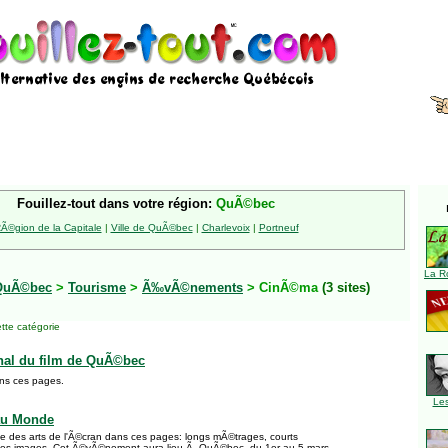
Fouillez-tout dans votre région:
QuÃ©bec
Ã©gion de la Capitale
|
Ville de QuÃ©bec
|
Charlevoix
|
Portneuf
La R
QuÃ©bec
>
Tourisme
>
Ã‰vÃ©nements
> CinÃ©ma
(3 sites)
tte catégorie
onal du film de QuÃ©bec
ans ces pages.
Le
au Monde
 des arts de l'Ã©cran dans ces pages: longs mÃ©trages, courts
les images. Cet Ã©vÃ©nement aura lieu Ã QuÃ©bec, du 1er au 5 mars