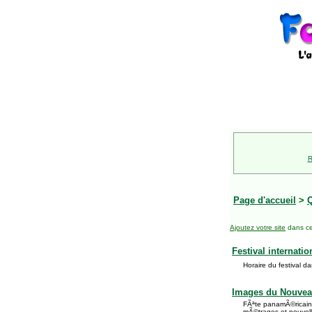
R
Page d'accueil
>
Ajoutez votre site
dans ce
Festival internati
Horaire du festival d
Images du Nouve
FÃªte panamÃ©ricaine
mÃ©trages et nouvel