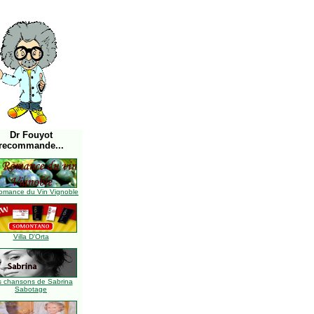
Dr Fouyot
recommande...
omance du Vin Vignoble
Villa D'Orta
s chansons de Sabrina
Sabotage