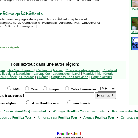
HÃ©l
cinÃ©ma quÃ©bÃ©cois
lle dans ces pages de la production cinÃ©matographique et
Ã©bÃ©coise prÃ©sentÃ©e Ã MontrÃ©al, QuÃ©bec, Hull, Vancouver et
ns, dÃ©bats, hommagesâ€¦
La R
tte catégorie
Fouillez-tout
dans une autre région:
ngue
|
Bas Saint-Laurent
|
Centre-du-Québec
|
Chaudières-Appalaches
|
Côte-Nord
-Îles-de-la-Madeleine
|
Lanaudière
|
Laurentides
|
Laval
|
Mauricie
|
Montérégie
-du-Québec
|
Outaouais
|
Québec
|
Saguenay-Lac-Saint-Jean
|
Page d'accueil
MP3
Ciné
Images
Cotes boursières
us trouverez!
tre région
dans Fouillez-tout
tout le web
•
Ajoutez (modifiez) votre site!
•
Hébergez
Fouillez-Tout
sur votre site
•
Recommandez
Fo
ropos de
Fouillez-Tout
•
Annoncez sur
Fouillez-Tout
•
Ajoutez
Fouillez-Tout
•
Contactez-
F
o
u
i
l
l
e
z
-
t
o
u
t
Tous droits réservés