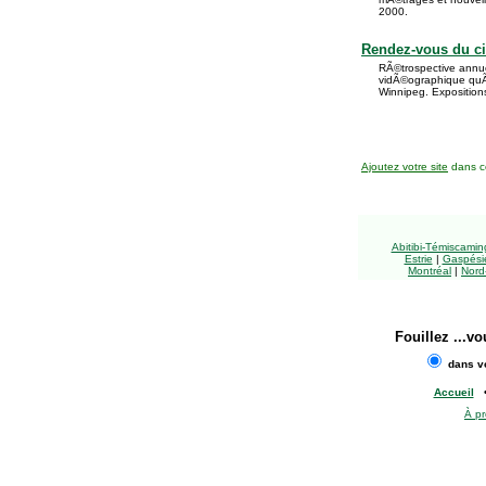
2000.
Rendez-vous du 
RÃ©trospective annue
vidÃ©ographique qu
Winnipeg. Expositio
Ajoutez votre site
dans ce
Abitibi-Témiscami
Estrie
|
Gaspésie
Montréal
|
Nord
Fouillez
...vo
dans vo
Accueil
À p