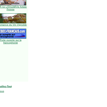
Ã¨ne LÃ©veillÃ©e Artiste
Peintre
omance du Vin Vignoble
Porte ouverte sur la
francophonie
uillez-Tout
nous