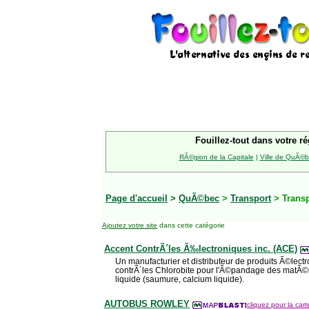
Fouillez-tout dans votre ré
RÃ©gion de la Capitale
|
Ville de QuÃ©
Page d'accueil
>
QuÃ©bec
>
Transport
> Transp
Ajoutez votre site
dans cette catégorie
Accent ContrÃ´les Ã‰lectroniques inc. (ACE)
Un manufacturier et distributeur de produits Ã©lect
contrÃ´les Chlorobite pour l'Ã©pandage des matÃ©ri
liquide (saumure, calcium liquide).
AUTOBUS ROWLEY
cliquez pour la cart