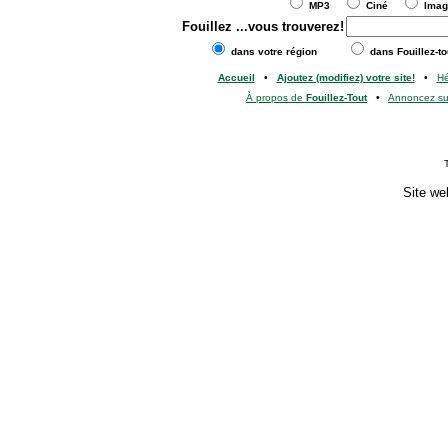
MP3
Ciné
Ima
Fouillez
...vous trouverez!
dans votre région
dans Fouillez-to
Accueil
•
Ajoutez (modifiez) votre site!
•
H
À propos de
Fouillez-Tout
•
Annoncez s
Site we