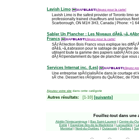
Lavish Limo
cliquez pour la carte!
Lavish Limo is the safest provider of Toronto limo se
professionally trained chauffeurs and luxurious flee
Scarborough, ON M1H 3H3, Canada | Phone: +1 6
Sabler Un Plancher : Les Niveaux dÃ¢â‚¬â„¢Ab
Francs
cliquez pour la carte!
SÃƒÂ©lection Bois Francs vous explique les diffÃƒ
dÃ¢â‚¬â„¢abrasion pour le sablage de plancher de 
utilisent toute la gamme des papiers sablÃƒÂ©s p
dÃƒÂ©pendamment du type de plancher que vous 
Services Internat inc. (Les)
cliquez pou
Une entreprise spÃ©cialisÃ©e dans le courtage et 
sÃ¨che. Dessert les rÃ©gions du QuÃ©bec, de l'Onta
Ajoutez votre site
dans cette catégorie
Autres résultats:
[1-10]
[suivants]
Fouillez-tout
dans une a
Abitibi-Témiscamingue
|
Bas Saint-Laurent
|
Centre-du-Qu
Estrie
|
Gaspésie-Îles-de-la-Madeleine
|
Lanaudière
|
La
Montréal
|
Nord-du-Québec
|
Outaouais
|
Québec
|
Sag