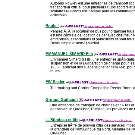
Autobus Rowley est une entreprise de transport sco
transporteur officiel pour plusieurs clubs sportifs et 
scolaires rÃ©cents est idÃ©ale pour les commissions
activitÃ©s...
Bouleil
cliquez pour la carte!
Pensez ÃƒÂ la location de bus pour organiser tou
est une centrale de location de car avec chauffeur 
entreprises, associations et particuliers et pour to
Devis simple et immÃƒÂ©diat.
EMMANUEL SIMARD Fils
cliquez pour 
Emmanuel Simard & Fils, une entreprise spÃ©ciali
suspension et de la rÃ©partition de charge pour le
1935. Fabricant des suspensions tandem AMS pour 
roues.
FW Reefer
cliquez pour la carte!
Thermoking and Carrier Compatible Reefer Doors 
Groupe Guilbault
cliquez pour la carte!
Une entreprise de transport de charges entiÃ¨res et
desservant le QuÃ©bec, l'Ontario, les provinces de l
L. Bilodeau et fils
cliquez pour la carte!
Entreprise fiÃ¨re de pouvoir offrir des services impe
la grandeur de l'AmÃ©rique du Nord. Membre de l
QuÃ©bec.