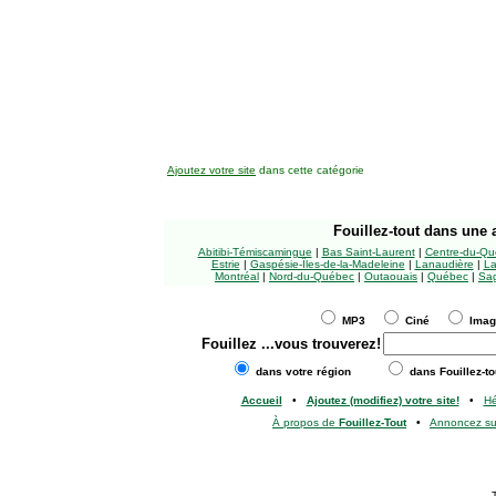
Ajoutez votre site
dans cette catégorie
Fouillez-tout
dans une a
Abitibi-Témiscamingue
|
Bas Saint-Laurent
|
Centre-du-Qu
Estrie
|
Gaspésie-Îles-de-la-Madeleine
|
Lanaudière
|
La
Montréal
|
Nord-du-Québec
|
Outaouais
|
Québec
|
Sag
MP3
Ciné
Ima
Fouillez
...vous trouverez!
dans votre région
dans Fouillez-to
Accueil
•
Ajoutez (modifiez) votre site!
•
H
À propos de
Fouillez-Tout
•
Annoncez s