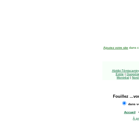
Ajoutez votre site
dans ce
Abitibi-Témiscami
Estrie
|
Gaspésie
Montréal
|
Nord
Fouillez
...vo
dans vo
Accueil
À p