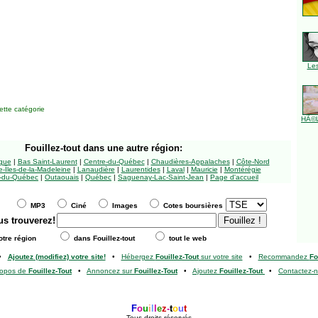
Le
tte catégorie
HÃ©l
Fouillez-tout
dans une autre région:
ngue
|
Bas Saint-Laurent
|
Centre-du-Québec
|
Chaudières-Appalaches
|
Côte-Nord
-Îles-de-la-Madeleine
|
Lanaudière
|
Laurentides
|
Laval
|
Mauricie
|
Montérégie
-du-Québec
|
Outaouais
|
Québec
|
Saguenay-Lac-Saint-Jean
|
Page d'accueil
MP3
Ciné
Images
Cotes boursières
us trouverez!
tre région
dans Fouillez-tout
tout le web
•
Ajoutez (modifiez) votre site!
•
Hébergez
Fouillez-Tout
sur votre site
•
Recommandez
Fo
ropos de
Fouillez-Tout
•
Annoncez sur
Fouillez-Tout
•
Ajoutez
Fouillez-Tout
•
Contactez-
F
o
u
i
l
l
e
z
-
t
o
u
t
Tous droits réservés