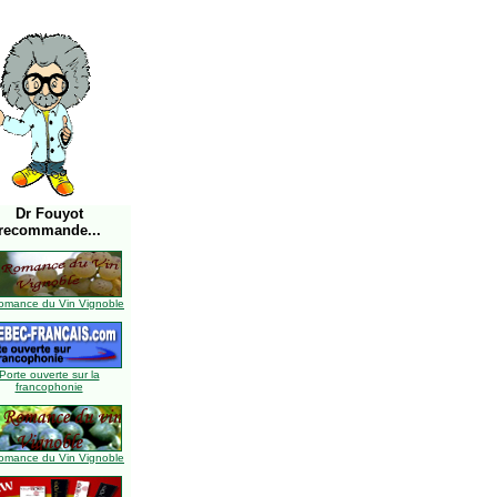
Dr Fouyot
recommande...
omance du Vin Vignoble
Porte ouverte sur la
francophonie
omance du Vin Vignoble