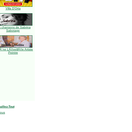
Villa D'Orta
s chansons de Sabrina
Sabotage
Ã¨ne LÃ©veillÃ©e Artiste
Peintre
uillez-Tout
nous