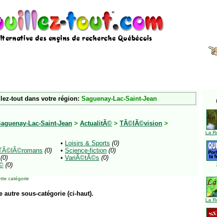
lez-tout dans votre région:
Saguenay-Lac-Saint-Jean
aguenay-Lac-Saint-Jean
>
ActualitÃ©
>
TÃ©lÃ©vision
>
La R
•
Loisirs & Sports
(0)
 TÃ©lÃ©romans
(0)
•
Science-fiction
(0)
(0)
•
VariÃ©tÃ©s
(0)
Ã©
(0)
tte catégorie
e autre sous-catégorie (ci-haut).
La R