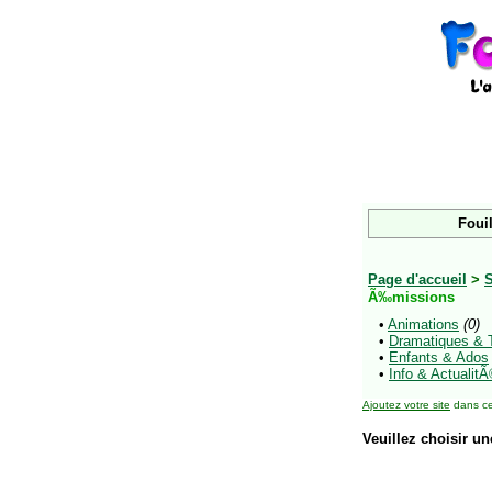
Fouil
Page d'accueil
>
S
Ã‰missions
•
Animations
(0)
•
Dramatiques &
•
Enfants & Ados
•
Info & Actualit
Ajoutez votre site
dans ce
Veuillez choisir un