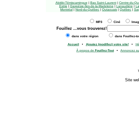
Abitibi-Témiscamingue
|
Bas Saint-Laurent
|
Centre-du-Qu
Estrie
|
Gaspésie-Îles-de-la-Madeleine
|
Lanaudière
|
La
Montréal
|
Nord-du-Québec
|
Outaouais
|
Québec
|
Sag
MP3
Ciné
Ima
Fouillez
...vous trouverez!
dans votre région
dans Fouillez-to
Accueil
•
Ajoutez (modifiez) votre site!
•
H
À propos de
Fouillez-Tout
•
Annoncez s
Site we