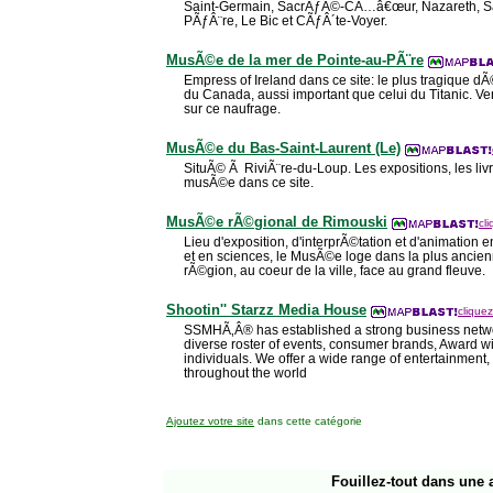
Saint-Germain, SacrÃƒÂ©-CÃ…â€œur, Nazareth, Sai
PÃƒÂ¨re, Le Bic et CÃƒÂ´te-Voyer.
MusÃ©e de la mer de Pointe-au-PÃ¨re
Empress of Ireland dans ce site: le plus tragique dÃ
du Canada, aussi important que celui du Titanic. 
sur ce naufrage.
MusÃ©e du Bas-Saint-Laurent (Le)
SituÃ© Ã RiviÃ¨re-du-Loup. Les expositions, les livr
musÃ©e dans ce site.
MusÃ©e rÃ©gional de Rimouski
cl
Lieu d'exposition, d'interprÃ©tation et d'animation e
et en sciences, le MusÃ©e loge dans la plus ancien
rÃ©gion, au coeur de la ville, face au grand fleuve.
Shootin'' Starzz Media House
cliquez
SSMHÃ‚Â® has established a strong business netwo
diverse roster of events, consumer brands, Award win
individuals. We offer a wide range of entertainment
throughout the world
Ajoutez votre site
dans cette catégorie
Fouillez-tout
dans une a