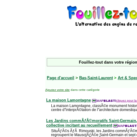
Fouillez-tout dans votre région
Page d'accueil
>
Bas-Saint-Laurent
>
Art & Spe
Ajoutez votre site
dans cette catégorie
La maison Lamontagne
cliquez pour la
La maison Lamontagne, classÃ©e monument histori
centre d''interprÃ©tation de l''architecture domest
Les Jardins commÃƒÂ©moratifs Saint-Germain
collective incitant au recueillement
SituÃƒÂ©s ÃƒÂ Rimouski, les Jardins commÃƒÂ©mo
regroupent le MausolÃƒÂ©e Saint-Germain et sept c