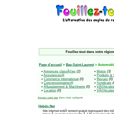
Fouillez-tout dans votre région
Page d'accueil
>
Bas-Saint-Laurent
> Automobi
•
Annonces classÃ©es
(2)
•
Motos
(3)
•
Assurances@
•
Produits &
•
Commerce international
(0)
•
Revues
(0)
•
Concessionnaires@
•
Syndicats
(
•
Ã‰quipement & Machinerie
(0)
•
VÃ©hicules
•
Location
(0)
•
VÃ©hicule
Ajoutez votre site
dans cette catégorie
Hebdo.Net
Site internet entiÃ¨rement gratuit regroupant des m