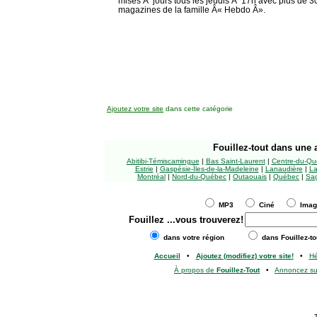
mises Ã jours tous les jeudis Ã 17h avec plus de
magazines de la famille Â« Hebdo Â».
Ajoutez votre site
dans cette catégorie
Fouillez-tout
dans une a
Abitibi-Témiscamingue
|
Bas Saint-Laurent
|
Centre-du-Qu
Estrie
|
Gaspésie-Îles-de-la-Madeleine
|
Lanaudière
|
La
Montréal
|
Nord-du-Québec
|
Outaouais
|
Québec
|
Sag
MP3
Ciné
Ima
Fouillez
...vous trouverez!
dans votre région
dans Fouillez-to
Accueil
•
Ajoutez (modifiez) votre site!
•
H
À propos de
Fouillez-Tout
•
Annoncez s