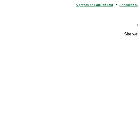
À propos de
Fouillez-Tout
•
Annoncez s
Site we