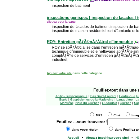
inspection de batiment
inspections genispec | inspection de facades | t
cliquez pour la carte!
inspection de facades de batiment inspection de bat
inspection de maison residentiel test d''amiante et t
ROY: Entretien gÃƒÂ©nÃƒÂ©ral d''immeuble
ROY se spÃƒÂ©cialise dans l''entretien mÃƒÂ©nage
technique d''immeuble et le nettoyage aprÃƒÂ¨s-si
complÃƒÂ¨te de services d''entretien gÃƒÂ©nÃƒÂ©r
industriel,
Ajoutez votre site
dans cette catégorie
Fouillez-tout
dans une a
Abitibi-Témiscamingue
|
Bas Saint-Laurent
|
Centre-du-Qu
Estrie
|
Gaspésie-Îles-de-la-Madeleine
|
Lanaudière
|
La
Montréal
|
Nord-du-Québec
|
Outaouais
|
Québec
|
Sag
MP3
Ciné
Ima
Fouillez
...vous trouverez!
dans votre région
dans Fouillez-to
Accueil
•
Ajoutez (modifiez) votre site!
•
H