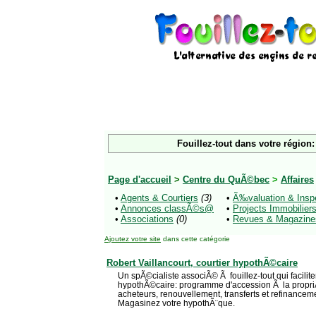
Fouillez-tout dans votre région:
Page d'accueil
>
Centre du QuÃ©bec
>
Affaires
•
Agents & Courtiers
(3)
•
Ã‰valuation & Insp
•
Annonces classÃ©s@
•
Projects Immobilier
•
Associations
(0)
•
Revues & Magazine
Ajoutez votre site
dans cette catégorie
Robert Vaillancourt, courtier hypothÃ©caire
Un spÃ©cialiste associÃ© Ã fouillez-tout qui faciliter
hypothÃ©caire: programme d'accession Ã la propr
acheteurs, renouvellement, transferts et refinancem
Magasinez votre hypothÃ¨que.