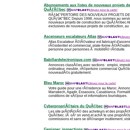
Abonnements aux listes de nouveaux projets de
QuÃƒÂ©bec
cliquez pour la carte!
RÃƒâ€°PERTOIRE DES NOUVEAUX PROJETS D
QUÃƒâ€°BEC Depuis 1998, nous sommes au service 
nouveaux projets de construction au QuÃƒÂ©bec A
exclusives de nouveaux projets de construction, 
Ascenseurs escalateurs Atlas
cliquez
Atlas Escalateur Ã©lÃ©vateur est fabricant d'ascen
rÃ©sidentiel et commercial, plate-forme Ã©lÃ©vatric
personne pour personnes Ã mobilitÃ© rÃ©duite.
Babillardelectronique.com
cliquez pou
Annonces classÃ©es avec sections : emploi, immobi
ordinateur, meuble, rÃ©pertoire commercial QuÃ©b
nouveautÃ©s gratuitement.
Bleu Maroc
cliquez pour la carte!
Votre guide pour une rÃ©sidence au Maroc. Annonc
Marrakech, Agadir, Essaouira, Casablanca. Formalit
conditions de sÃ©jour et informations touristiques.
CyberpropriÃ©taire du QuÃ©bec
cl
Les site prÃ©fÃ©rÃ© des acheteurs et des proprÃ©
QuÃ©bec..lÃ oÃ¹ on vend et achÃ¨te une propriÃ©
commissions et sans se dÃ©ranger inutilement..vistes
Genispec inspections
cliquez pour la ca