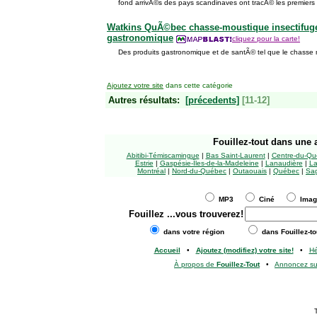
fond arrivÃ©s des pays scandinaves ont tracÃ© les premiers
Watkins QuÃ©bec chasse-moustique insectifuge
gastronomique
cliquez pour la carte!
Des produits gastronomique et de santÃ© tel que le chasse m
Ajoutez votre site
dans cette catégorie
Autres résultats:
[précedents]
[11-12]
Fouillez-tout
dans une a
Abitibi-Témiscamingue
|
Bas Saint-Laurent
|
Centre-du-Qu
Estrie
|
Gaspésie-Îles-de-la-Madeleine
|
Lanaudière
|
La
Montréal
|
Nord-du-Québec
|
Outaouais
|
Québec
|
Sag
MP3
Ciné
Ima
Fouillez
...vous trouverez!
dans votre région
dans Fouillez-to
Accueil
•
Ajoutez (modifiez) votre site!
•
H
À propos de
Fouillez-Tout
•
Annoncez s