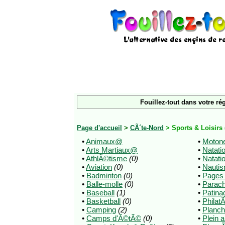
Fouillez-tout dans votre ré
Page d'accueil
>
CÃ´te-Nord
> Sports & Loisirs
•
Animaux@
•
Motone
•
Arts Martiaux@
•
Natati
•
AthlÃ©tisme
(0)
•
Natati
•
Aviation
(0)
•
Nauti
•
Badminton
(0)
•
Pages
•
Balle-molle
(0)
•
Parac
•
Baseball
(1)
•
Patina
•
Basketball
(0)
•
Philat
•
Camping
(2)
•
Planch
•
Camps d'Ã©tÃ©
(0)
•
Plein a