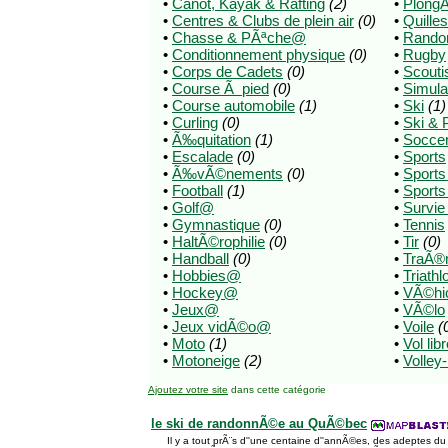
•
Canot, Kayak & Rafting
(2)
•
Plong
•
Centres & Clubs de plein air
(0)
•
Quilles
•
Chasse & PÃªche@
•
Rando
•
Conditionnement physique
(0)
•
Rugby
•
Corps de Cadets
(0)
•
Scout
•
Course Ã pied
(0)
•
Simula
•
Course automobile
(1)
•
Ski
(1)
•
Curling
(0)
•
Ski & 
•
Ã‰quitation
(1)
•
Socce
•
Escalade
(0)
•
Sports
•
Ã‰vÃ©nements
(0)
•
Sport
•
Football
(1)
•
Sports
•
Golf@
•
Survie
•
Gymnastique
(0)
•
Tennis
•
HaltÃ©rophilie
(0)
•
Tir
(0)
•
Handball
(0)
•
TraÃ®
•
Hobbies@
•
Triathl
•
Hockey@
•
VÃ©hicl
•
Jeux@
•
VÃ©lo
•
Jeux vidÃ©o@
•
Voile
(
•
Moto
(1)
•
Vol lib
•
Motoneige
(2)
•
Volley-
Ajoutez votre site
dans cette catégorie
le ski de randonnÃ©e au QuÃ©bec
Il y a tout prÃ¨s d''une centaine d''annÃ©es, des adeptes d