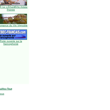
Ã¨ne LÃ©veillÃ©e Artiste
Peintre
omance du Vin Vignoble
Porte ouverte sur la
francophonie
uillez-Tout
nous