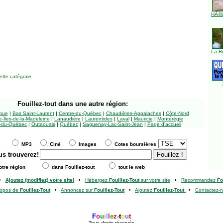
HÃ©l
La R
tte catégorie
Fouillez-tout
dans une autre région:
ngue
|
Bas Saint-Laurent
|
Centre-du-Québec
|
Chaudières-Appalaches
|
Côte-Nord
-Îles-de-la-Madeleine
|
Lanaudière
|
Laurentides
|
Laval
|
Mauricie
|
Montérégie
-du-Québec
|
Outaouais
|
Québec
|
Saguenay-Lac-Saint-Jean
|
Page d'accueil
MP3
Ciné
Images
Cotes boursières
us trouverez!
tre région
dans Fouillez-tout
tout le web
•
Ajoutez (modifiez) votre site!
•
Hébergez
Fouillez-Tout
sur votre site
•
Recommandez
Fo
ropos de
Fouillez-Tout
•
Annoncez sur
Fouillez-Tout
•
Ajoutez
Fouillez-Tout
•
Contactez-
F
o
u
i
l
l
e
z
-
t
o
u
t
Tous droits réservés