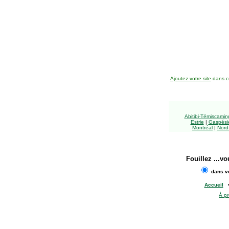
Ajoutez votre site
dans ce
Abitibi-Témiscami
Estrie
|
Gaspésie
Montréal
|
Nord
Fouillez
...vo
dans vo
Accueil
À p