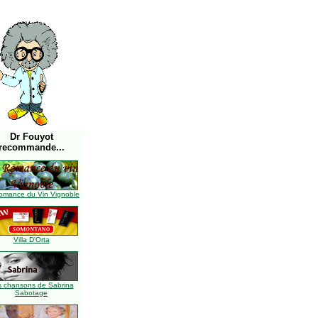
Dr Fouyot
recommande...
omance du Vin Vignoble
Villa D'Orta
s chansons de Sabrina
Sabotage