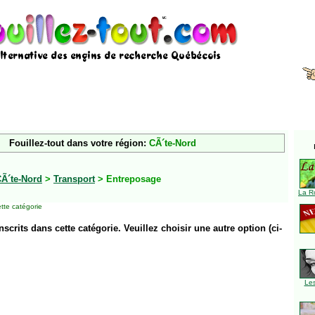
Fouillez-tout dans votre région:
CÃ´te-Nord
Ã´te-Nord
>
Transport
> Entreposage
La R
tte catégorie
inscrits dans cette catégorie. Veuillez choisir une autre option (ci-
Le