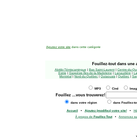
Ajoutez votre site
dans cette catégorie
Fouillez-tout
dans une a
Abitibi-Témiscamingue
|
Bas Saint-Laurent
|
Centre-du-Qu
Estrie
|
Gaspésie-Îles-de-la-Madeleine
|
Lanaudière
|
La
Montréal
|
Nord-du-Québec
|
Outaouais
|
Québec
|
Sag
MP3
Ciné
Ima
Fouillez
...vous trouverez!
dans votre région
dans Fouillez-to
Accueil
•
Ajoutez (modifiez) votre site!
•
H
À propos de
Fouillez-Tout
•
Annoncez s