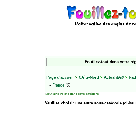
Fouillez-tout dans votre ré
Page d'accueil
>
CÃ´te-Nord
>
ActualitÃ©
>
Rad
•
France
(0)
Ajoutez votre site
dans cette catégorie
Veuillez choisir une autre sous-catégorie (ci-haut