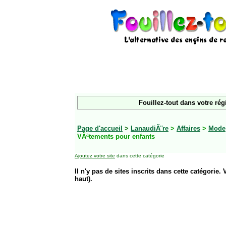
Fouillez-tout dans votre rég
Page d'accueil
>
LanaudiÃ¨re
>
Affaires
>
Mode
VÃªtements pour enfants
Ajoutez votre site
dans cette catégorie
Il n'y pas de sites inscrits dans cette catégorie. 
haut).