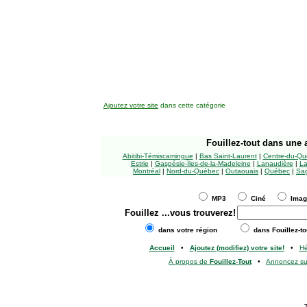
Ajoutez votre site
dans cette catégorie
Fouillez-tout
dans une a
Abitibi-Témiscamingue
|
Bas Saint-Laurent
|
Centre-du-Qu
Estrie
|
Gaspésie-Îles-de-la-Madeleine
|
Lanaudière
|
La
Montréal
|
Nord-du-Québec
|
Outaouais
|
Québec
|
Sag
MP3
Ciné
Ima
Fouillez
...vous trouverez!
dans votre région
dans Fouillez-to
Accueil
•
Ajoutez (modifiez) votre site!
•
H
À propos de
Fouillez-Tout
•
Annoncez s