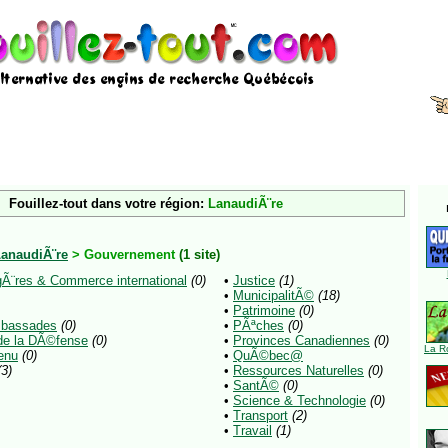
Fouillez-tout dans votre région:
LanaudiÃ¨re
anaudiÃ¨re
> Gouvernement
(1 site)
gÃ¨res & Commerce international
(0)
•
Justice
(1)
•
MunicipalitÃ©
(18)
•
Patrimoine
(0)
mbassades
(0)
•
PÃªches
(0)
de la DÃ©fense
(0)
•
Provinces Canadiennes
(0)
La R
enu
(0)
•
QuÃ©bec@
(3)
•
Ressources Naturelles
(0)
•
SantÃ©
(0)
•
Science & Technologie
(0)
•
Transport
(2)
•
Travail
(1)