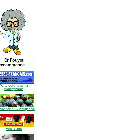
Dr Fouyot
recommande...
Porte ouverte sur la
francophonie
omance du Vin Vignoble
Villa D'Orta