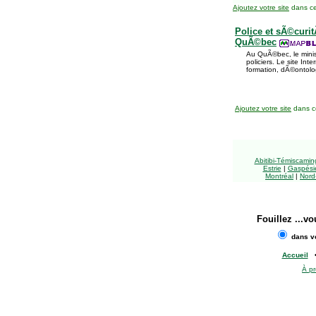
Ajoutez votre site
dans ce
Police et sÃ©curi
QuÃ©bec
Au QuÃ©bec, le minis
policiers. Le site Inte
formation, dÃ©ontologi
Ajoutez votre site
dans ce
Abitibi-Témiscami
Estrie
|
Gaspésie
Montréal
|
Nord
Fouillez
...vo
dans vo
Accueil
À p