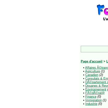
Page d'accueil
>
L
•
Affaires Ã©tran
•
Agriculture
(1)
•
Canadien
(2)
•
Consulats & E
•
DÃ©partement 
•
Douanes & Rev
•
Environnement
•
FÃ©dÃ©ral@
•
Finance
(0)
•
Immigration
(1)
•
Industrie
(0)