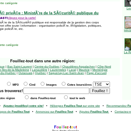
tte catégorie
Le
tÃ© privÃ©e : MinistÃ¨re de la SÃ©curitÃ© publique du
cliquez pour la carte!
tÃ¨re de la SÃ©curitÃ© publique est responsable de la gestion des corps
rnet offre toute l information : organisation policiÃ¨re, lÃ©gislation, politiques,
e policiÃ¨re, etc.
HÃ©l
tte catégorie
La R
Fouillez-tout
dans une autre région:
ngue
|
Bas Saint-Laurent
|
Centre-du-Québec
|
Chaudières-Appalaches
|
Côte-Nord
-Îles-de-la-Madeleine
|
Lanaudière
|
Laurentides
|
Laval
|
Mauricie
|
Montérégie
-du-Québec
|
Outaouais
|
Québec
|
Saguenay-Lac-Saint-Jean
|
Page d'accueil
MP3
Ciné
Images
Cotes boursières
us trouverez!
tre région
dans Fouillez-tout
tout le web
•
Ajoutez (modifiez) votre site!
•
Hébergez
Fouillez-Tout
sur votre site
•
Recommandez
Fo
ropos de
Fouillez-Tout
•
Annoncez sur
Fouillez-Tout
•
Ajoutez
Fouillez-Tout
•
Contactez-
F
o
u
i
l
l
e
z
-
t
o
u
t
Tous droits réservés