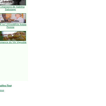
s chansons de Sabrina
Sabotage
Ã¨ne LÃ©veillÃ©e Artiste
Peintre
omance du Vin Vignoble
uillez-Tout
nous