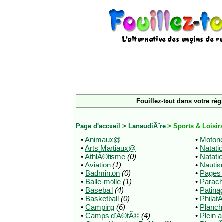
Fouillez-tout dans votre rég
Page d'accueil
>
LanaudiÃ¨re
> Sports & Loisi
•
Animaux@
•
Motone
•
Arts Martiaux@
•
Natati
•
AthlÃ©tisme
(0)
•
Natati
•
Aviation
(1)
•
Nauti
•
Badminton
(0)
•
Pages
•
Balle-molle
(1)
•
Parac
•
Baseball
(4)
•
Patina
•
Basketball
(0)
•
Philat
•
Camping
(6)
•
Planch
•
Camps d'Ã©tÃ©
(4)
•
Plein a