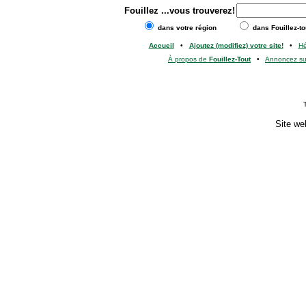
Fouillez
...vous trouverez!
dans votre région
dans Fouillez-to
Accueil
•
Ajoutez (modifiez) votre site!
•
H
À propos de
Fouillez-Tout
•
Annoncez s
Site we