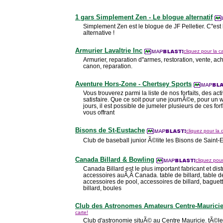
1 gars Simplement Zen - Le blogue alternatif
Simplement Zen est le blogue de JF Pelletier. C''est
alternative !
Armurier Lavaltrie Inc
cliquez pour la ca
Armurier, reparation d''armes, restoration, vente, ach
canon, reparation.
Aventure Hors-Zone - Chertsey Sports
Vous trouverez parmi la liste de nos forfaits, des ac
satisfaire. Que ce soit pour une journÃ©e, pour un
jours, il est possible de jumeler plusieurs de ces forfa
vous offrant
Bisons de St-Eustache
cliquez pour la 
Club de baseball junior Ã©lite les Bisons de Saint-
Canada Billard & Bowling
cliquez pour
Canada Billard est le plus important fabricant et dist
accessoires auÃ‚Â Canada. table de billard, table d
accessoires de pool, accessoires de billard, baguet
billard, boules
Club des Astronomes Amateurs Centre-Maurici
carte!
Club d'astronomie situÃ© au Centre Mauricie. tÃ©le