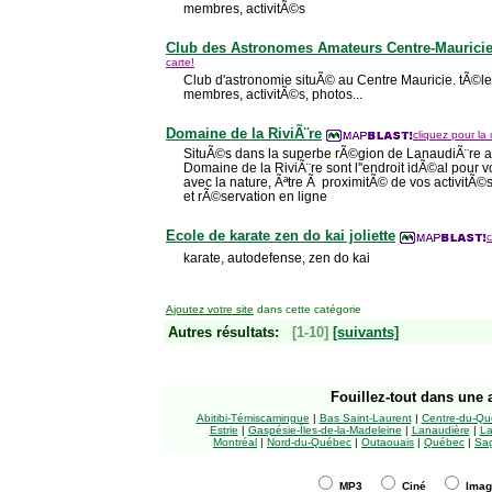
membres, activitÃ©s
Club des Astronomes Amateurs Centre-Maurici
carte!
Club d'astronomie situÃ© au Centre Mauricie. tÃ©le
membres, activitÃ©s, photos...
Domaine de la RiviÃ¨re
cliquez pour la 
SituÃ©s dans la superbe rÃ©gion de LanaudiÃ¨re a
Domaine de la RiviÃ¨re sont l''endroit idÃ©al pour vo
avec la nature, Ãªtre Ã proximitÃ© de vos activitÃ©s f
et rÃ©servation en ligne
Ecole de karate zen do kai joliette
c
karate, autodefense, zen do kai
Ajoutez votre site
dans cette catégorie
Autres résultats:
[1-10]
[suivants]
Fouillez-tout
dans une a
Abitibi-Témiscamingue
|
Bas Saint-Laurent
|
Centre-du-Qu
Estrie
|
Gaspésie-Îles-de-la-Madeleine
|
Lanaudière
|
La
Montréal
|
Nord-du-Québec
|
Outaouais
|
Québec
|
Sag
MP3
Ciné
Ima