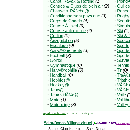
•
Canot, Kayak & Rafting
(1)
•
Plong
•
Centres & Clubs de plein air
(2)
•
Quilles
•
Chasse & PÃªche@
•
Rando
•
Conditionnement physique
(3)
•
Rugby
•
Corps de Cadets
(4)
•
Scout
•
Course Ã pied
(0)
•
Simula
•
Course automobile
(2)
•
Ski
(1)
•
Curling
(0)
•
Ski & 
•
Ã‰quitation
(5)
•
Socce
•
Escalade
(0)
•
Sports
•
Ã‰vÃ©nements
(3)
•
Sport
•
Football
(2)
•
Sports
•
Golf@
•
Survie
•
Gymnastique
(0)
•
Tennis
•
HaltÃ©rophilie
(0)
•
Tir
(0)
•
Handball
(0)
•
TraÃ®
•
Hobbies@
•
Triathl
•
Hockey@
•
VÃ©hicl
•
Jeux@
•
VÃ©lo
•
Jeux vidÃ©o@
•
Voile
(
•
Moto
(1)
•
Vol lib
•
Motoneige
(8)
•
Volley-
Ajoutez votre site
dans cette catégorie
Saint-Donat- Village virtuel
cliquez pou
Site du Club Internet de Saint-Donat.