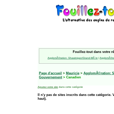
Fouillez-tout dans votre r
AgglomÃ©ration: Shawinigan/Grand-MÃ¨re
|
AgglomÃ©rat
Page d'accueil
>
Mauricie
>
AgglomÃ©ration: S
Gouvernement
> Canadien
Ajoutez votre site
dans cette catégorie
Il n'y pas de sites inscrits dans cette catégorie. 
haut).