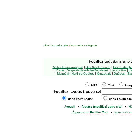
Ajoutez votre site
dans cette catégorie
Fouillez-tout
dans une a
Abitibi-Témiscamingue
|
Bas Saint-Laurent
|
Centre-du-Qu
Estrie
|
Gaspésie-Îles-de-la-Madeleine
|
Lanaudière
|
La
Montréal
|
Nord-du-Québec
|
Outaouais
|
Québec
|
Sag
MP3
Ciné
Ima
Fouillez
...vous trouverez!
dans votre région
dans Fouillez-to
Accueil
•
Ajoutez (modifiez) votre site!
•
H
À propos de
Fouillez-Tout
•
Annoncez s