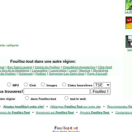
La R
tte catégorie
Le
Fouillez-tout
dans une autre région:
ngue
|
Bas Saint-Laurent
|
Centre-du-Québec
|
Chaudières-Appalaches
|
Côte-Nord
-Îles-de-la-Madeleine
|
Lanaudière
|
Laurentides
|
Laval
|
Mauricie
|
Montérégie
-du-Québec
|
Outaouais
|
Québec
|
Saguenay-Lac-Saint-Jean
|
Page d'accueil
MP3
Ciné
Images
Cotes boursières
us trouverez!
tre région
dans Fouillez-tout
tout le web
•
Ajoutez (modifiez) votre site!
•
Hébergez
Fouillez-Tout
sur votre site
•
Recommandez
Fo
ropos de
Fouillez-Tout
•
Annoncez sur
Fouillez-Tout
•
Ajoutez
Fouillez-Tout
•
Contactez-
F
o
u
i
l
l
e
z
-
t
o
u
t
Tous droits réservés