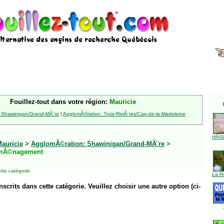
Fouillez-tout dans votre région:
Mauricie
 Shawinigan/Grand-MÃ¨re
|
AgglomÃ©ration: Trois-RiviÃ¨res/Cap-de-la-Madeleine
HÃ©l
auricie
>
AgglomÃ©ration: Shawinigan/Grand-MÃ¨re
>
mÃ©nagement
tte catégorie
La R
inscrits dans cette catégorie. Veuillez choisir une autre option (ci-