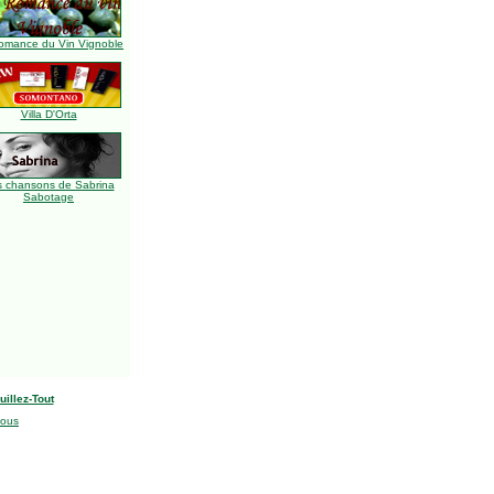
omance du Vin Vignoble
Villa D'Orta
s chansons de Sabrina
Sabotage
uillez-Tout
nous