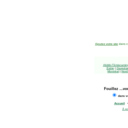
Ajoutez votre site
dans ce
Abitibi-Témiscami
Estrie
|
Gaspésie
Montréal
|
Nord
Fouillez
...vo
dans vo
Accueil
À p