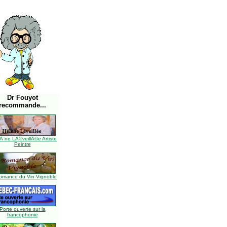
Dr Fouyot
recommande...
Ã¨ne LÃ©veillÃ©e Artiste
Peintre
omance du Vin Vignoble
Porte ouverte sur la
francophonie