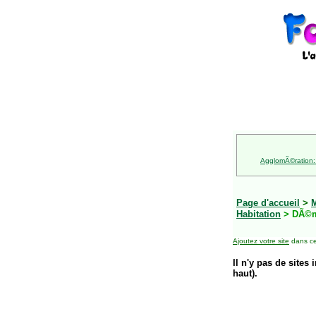
AgglomÃ©ration:
Page d'accueil
>
M
Habitation
> DÃ©
Ajoutez votre site
dans ce
Il n'y pas de sites 
haut).