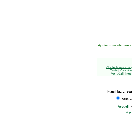
Ajoutez votre site
dans ce
Abitibi-Témiscami
Estrie
|
Gaspésie
Montréal
|
Nord
Fouillez
...vo
dans vo
Accueil
À p