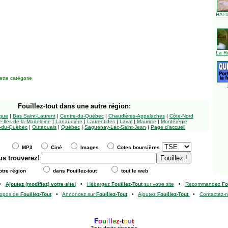
HÃ©l
La R
tte catégorie
Fouillez-tout
dans une autre région:
ngue
|
Bas Saint-Laurent
|
Centre-du-Québec
|
Chaudières-Appalaches
|
Côte-Nord
-Îles-de-la-Madeleine
|
Lanaudière
|
Laurentides
|
Laval
|
Mauricie
|
Montérégie
-du-Québec
|
Outaouais
|
Québec
|
Saguenay-Lac-Saint-Jean
|
Page d'accueil
MP3
Ciné
Images
Cotes boursières
us trouverez!
tre région
dans Fouillez-tout
tout le web
•
Ajoutez (modifiez) votre site!
•
Hébergez
Fouillez-Tout
sur votre site
•
Recommandez
Fo
ropos de
Fouillez-Tout
•
Annoncez sur
Fouillez-Tout
•
Ajoutez
Fouillez-Tout
•
Contactez-
F
o
u
i
l
l
e
z
-
t
o
u
t
Tous droits réservés