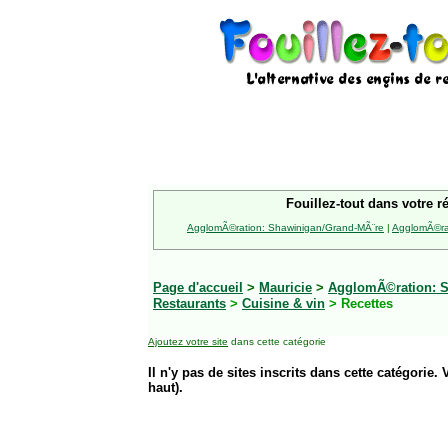
Fouillez-tout dans votre r
AgglomÃ©ration: Shawinigan/Grand-MÃ¨re
|
AgglomÃ©rat
Page d'accueil
>
Mauricie
>
AgglomÃ©ration: S
Restaurants
>
Cuisine & vin
> Recettes
Ajoutez votre site
dans cette catégorie
Il n'y pas de sites inscrits dans cette catégorie. 
haut).