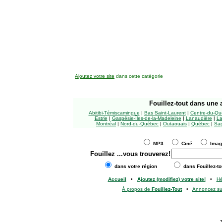
Ajoutez votre site
dans cette catégorie
Fouillez-tout
dans une a
Abitibi-Témiscamingue
|
Bas Saint-Laurent
|
Centre-du-Qu
Estrie
|
Gaspésie-Îles-de-la-Madeleine
|
Lanaudière
|
La
Montréal
|
Nord-du-Québec
|
Outaouais
|
Québec
|
Sag
MP3
Ciné
Ima
Fouillez
...vous trouverez!
dans votre région
dans Fouillez-to
Accueil
•
Ajoutez (modifiez) votre site!
•
H
À propos de
Fouillez-Tout
•
Annoncez s