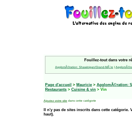
Fouillez-tout dans votre r
AgglomÃ©ration: Shawinigan/Grand-MÃ¨re
|
AgglomÃ©rat
Page d'accueil
>
Mauricie
>
AgglomÃ©ration: S
Restaurants
>
Cuisine & vin
> Vin
Ajoutez votre site
dans cette catégorie
Il n'y pas de sites inscrits dans cette catégorie. 
haut).