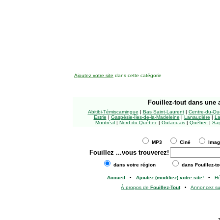
Ajoutez votre site
dans cette catégorie
Fouillez-tout
dans une a
Abitibi-Témiscamingue
|
Bas Saint-Laurent
|
Centre-du-Qu
Estrie
|
Gaspésie-Îles-de-la-Madeleine
|
Lanaudière
|
La
Montréal
|
Nord-du-Québec
|
Outaouais
|
Québec
|
Sag
MP3
Ciné
Ima
Fouillez
...vous trouverez!
dans votre région
dans Fouillez-to
Accueil
•
Ajoutez (modifiez) votre site!
•
H
À propos de
Fouillez-Tout
•
Annoncez s