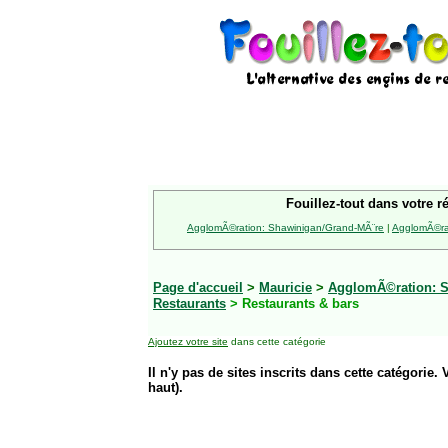
Fouillez-tout dans votre r
AgglomÃ©ration: Shawinigan/Grand-MÃ¨re
|
AgglomÃ©rat
Page d'accueil
>
Mauricie
>
AgglomÃ©ration: S
Restaurants
> Restaurants & bars
Ajoutez votre site
dans cette catégorie
Il n'y pas de sites inscrits dans cette catégorie. 
haut).