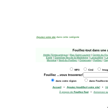
Ajoutez votre site
dans cette catégorie
Fouillez-tout
dans une a
Abitibi-Témiscamingue
|
Bas Saint-Laurent
|
Centre-du-Qu
Estrie
|
Gaspésie-Îles-de-la-Madeleine
|
Lanaudière
|
La
Montréal
|
Nord-du-Québec
|
Outaouais
|
Québec
|
Sag
MP3
Ciné
Ima
Fouillez
...vous trouverez!
dans votre région
dans Fouillez-to
Accueil
•
Ajoutez (modifiez) votre site!
•
H
À propos de
Fouillez-Tout
•
Annoncez s