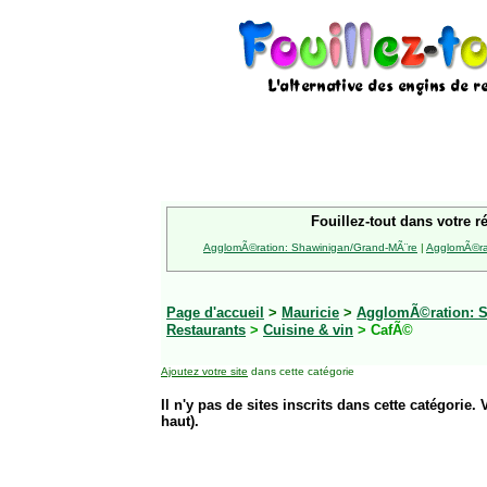
Fouillez-tout dans votre r
AgglomÃ©ration: Shawinigan/Grand-MÃ¨re
|
AgglomÃ©rat
Page d'accueil
>
Mauricie
>
AgglomÃ©ration: S
Restaurants
>
Cuisine & vin
> CafÃ©
Ajoutez votre site
dans cette catégorie
Il n'y pas de sites inscrits dans cette catégorie. 
haut).