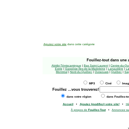
Ajoutez votre site
dans cette catégorie
Fouillez-tout
dans une a
Abitibi-Témiscamingue
|
Bas Saint-Laurent
|
Centre-du-Qu
Estrie
|
Gaspésie-Îles-de-la-Madeleine
|
Lanaudière
|
La
Montréal
|
Nord-du-Québec
|
Outaouais
|
Québec
|
Sag
MP3
Ciné
Ima
Fouillez
...vous trouverez!
dans votre région
dans Fouillez-to
Accueil
•
Ajoutez (modifiez) votre site!
•
H
À propos de
Fouillez-Tout
•
Annoncez s