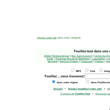
Ajoutez votre site
dans cette catégorie
Fouillez-tout
dans une a
Abitibi-Témiscamingue
|
Bas Saint-Laurent
|
Centre-du-Qu
Estrie
|
Gaspésie-Îles-de-la-Madeleine
|
Lanaudière
|
La
Montréal
|
Nord-du-Québec
|
Outaouais
|
Québec
|
Sag
MP3
Ciné
Ima
Fouillez
...vous trouverez!
dans votre région
dans Fouillez-to
Accueil
•
Ajoutez (modifiez) votre site!
•
H
À propos de
Fouillez-Tout
•
Annoncez s