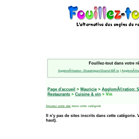
Fouillez-tout dans votre r
AgglomÃ©ration: Shawinigan/Grand-MÃ¨re
|
AgglomÃ©rat
Page d'accueil
>
Mauricie
>
AgglomÃ©ration: S
Restaurants
>
Cuisine & vin
> Vin
Ajoutez votre site
dans cette catégorie
Il n'y pas de sites inscrits dans cette catégorie. 
haut).