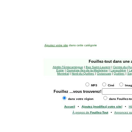
Ajoutez votre site
dans cette catégorie
Fouillez-tout
dans une a
Abitibi-Témiscamingue
|
Bas Saint-Laurent
|
Centre-du-Qu
Estrie
|
Gaspésie-Îles-de-la-Madeleine
|
Lanaudière
|
La
Montréal
|
Nord-du-Québec
|
Outaouais
|
Québec
|
Sag
MP3
Ciné
Ima
Fouillez
...vous trouverez!
dans votre région
dans Fouillez-to
Accueil
•
Ajoutez (modifiez) votre site!
•
H
À propos de
Fouillez-Tout
•
Annoncez s