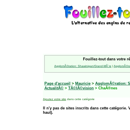
Fouillez-tout dans votre r
AgglomÃ©ration: Shawinigan/Grand-MÃ¨re
|
AgglomÃ©rat
Page d'accueil
>
Mauricie
>
AgglomÃ©ration: S
ActualitÃ©
>
TÃ©lÃ©vision
> ChaÃ®nes
Ajoutez votre site
dans cette catégorie
Il n'y pas de sites inscrits dans cette catégorie. 
haut).