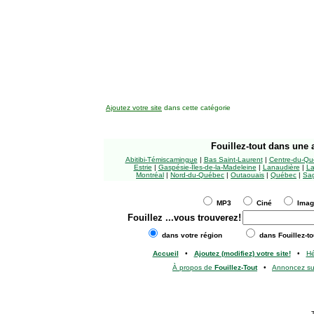
Ajoutez votre site
dans cette catégorie
Fouillez-tout
dans une a
Abitibi-Témiscamingue
|
Bas Saint-Laurent
|
Centre-du-Qu
Estrie
|
Gaspésie-Îles-de-la-Madeleine
|
Lanaudière
|
La
Montréal
|
Nord-du-Québec
|
Outaouais
|
Québec
|
Sag
MP3
Ciné
Ima
Fouillez
...vous trouverez!
dans votre région
dans Fouillez-to
Accueil
•
Ajoutez (modifiez) votre site!
•
H
À propos de
Fouillez-Tout
•
Annoncez s