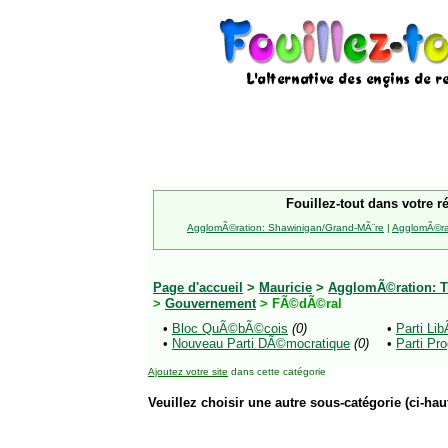
Fouillez-tout dans votre r
AgglomÃ©ration: Shawinigan/Grand-MÃ¨re
|
AgglomÃ©rat
Page d'accueil
>
Mauricie
>
AgglomÃ©ration: Tr
>
Gouvernement
> FÃ©dÃ©ral
•
Bloc QuÃ©bÃ©cois
(0)
•
Parti Li
•
Nouveau Parti DÃ©mocratique
(0)
•
Parti Pr
Ajoutez votre site
dans cette catégorie
Veuillez choisir une autre sous-catégorie (ci-haut