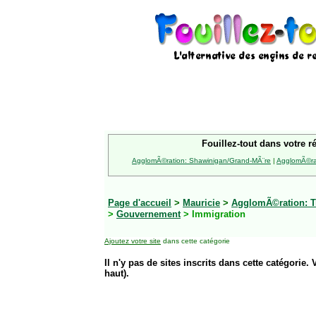
Fouillez-tout dans votre r
AgglomÃ©ration: Shawinigan/Grand-MÃ¨re
|
AgglomÃ©rat
Page d'accueil
>
Mauricie
>
AgglomÃ©ration: Tr
>
Gouvernement
> Immigration
Ajoutez votre site
dans cette catégorie
Il n'y pas de sites inscrits dans cette catégorie. 
haut).