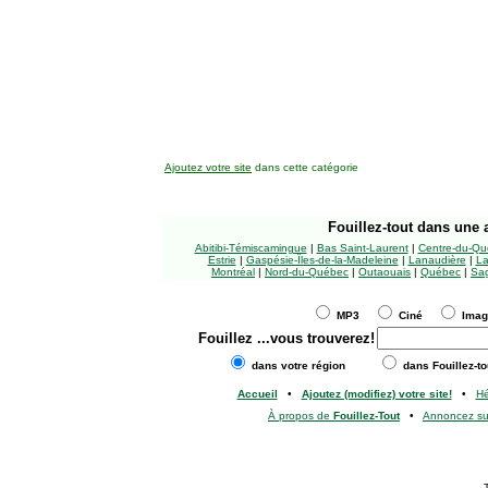
Ajoutez votre site
dans cette catégorie
Fouillez-tout
dans une a
Abitibi-Témiscamingue
|
Bas Saint-Laurent
|
Centre-du-Qu
Estrie
|
Gaspésie-Îles-de-la-Madeleine
|
Lanaudière
|
La
Montréal
|
Nord-du-Québec
|
Outaouais
|
Québec
|
Sag
MP3
Ciné
Ima
Fouillez
...vous trouverez!
dans votre région
dans Fouillez-to
Accueil
•
Ajoutez (modifiez) votre site!
•
H
À propos de
Fouillez-Tout
•
Annoncez s