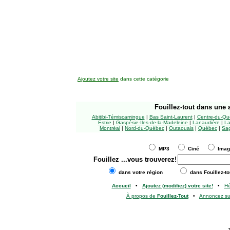
Ajoutez votre site
dans cette catégorie
Fouillez-tout
dans une a
Abitibi-Témiscamingue
|
Bas Saint-Laurent
|
Centre-du-Qu
Estrie
|
Gaspésie-Îles-de-la-Madeleine
|
Lanaudière
|
La
Montréal
|
Nord-du-Québec
|
Outaouais
|
Québec
|
Sag
MP3
Ciné
Ima
Fouillez
...vous trouverez!
dans votre région
dans Fouillez-to
Accueil
•
Ajoutez (modifiez) votre site!
•
H
À propos de
Fouillez-Tout
•
Annoncez s