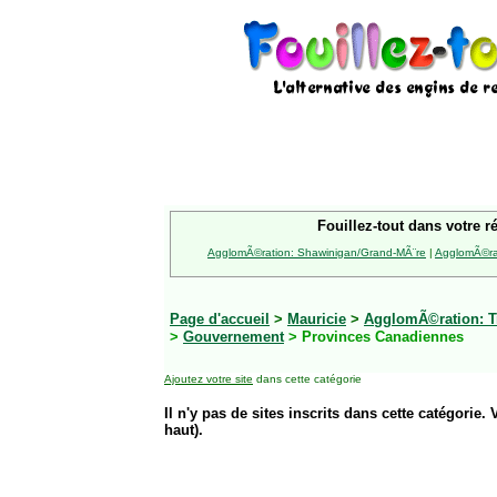
Fouillez-tout dans votre r
AgglomÃ©ration: Shawinigan/Grand-MÃ¨re
|
AgglomÃ©rat
Page d'accueil
>
Mauricie
>
AgglomÃ©ration: Tr
>
Gouvernement
> Provinces Canadiennes
Ajoutez votre site
dans cette catégorie
Il n'y pas de sites inscrits dans cette catégorie. 
haut).