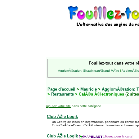
Fouillez-tout dans votre r
AgglomÃ©ration: Shawinigan/Grand-MÃ¨re
|
AgglomÃ©rat
Page d'accueil
>
Mauricie
>
AgglomÃ©ration: Tr
>
Restaurants
> CafÃ©s Ã©lectroniques
(2 sites
Ajoutez votre site
dans cette catégorie
Club ÃŽle Logik
Un Centre de loisirs en informatique, partenaire du centre d
Trois-RiviÃ¨res-Ouest. CafÃ© internet, formation et bureautiq
Club ÃŽle Logik
cliquez pour la carte!