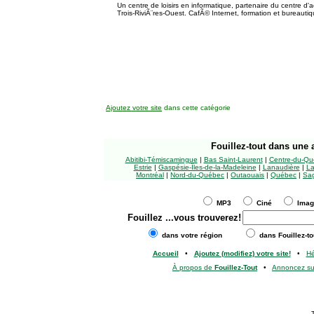
Un centre de loisirs en informatique, partenaire du centre d
Trois-RiviÃ¨res-Ouest. CafÃ© Internet, formation et bureautiq
Ajoutez votre site
dans cette catégorie
Fouillez-tout
dans une a
Abitibi-Témiscamingue
|
Bas Saint-Laurent
|
Centre-du-Qu
Estrie
|
Gaspésie-Îles-de-la-Madeleine
|
Lanaudière
|
La
Montréal
|
Nord-du-Québec
|
Outaouais
|
Québec
|
Sag
MP3
Ciné
Ima
Fouillez
...vous trouverez!
dans votre région
dans Fouillez-to
Accueil
•
Ajoutez (modifiez) votre site!
•
H
À propos de
Fouillez-Tout
•
Annoncez s