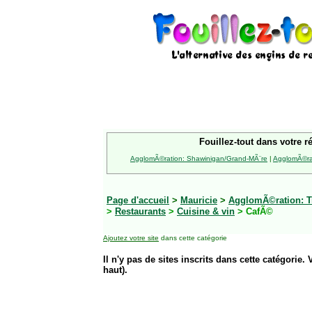
Fouillez-tout dans votre r
AgglomÃ©ration: Shawinigan/Grand-MÃ¨re
|
AgglomÃ©rat
Page d'accueil
>
Mauricie
>
AgglomÃ©ration: Tr
>
Restaurants
>
Cuisine & vin
> CafÃ©
Ajoutez votre site
dans cette catégorie
Il n'y pas de sites inscrits dans cette catégorie. 
haut).