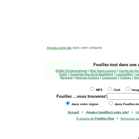
Ajoutez votre site
dans cette catégorie
Fouillez-tout
dans une a
Abitibi-Témiscamingue
|
Bas Saint-Laurent
|
Centre-du-Qu
Estrie
|
Gaspésie-Îles-de-la-Madeleine
|
Lanaudière
|
La
Montréal
|
Nord-du-Québec
|
Outaouais
|
Québec
|
Sag
MP3
Ciné
Ima
Fouillez
...vous trouverez!
dans votre région
dans Fouillez-to
Accueil
•
Ajoutez (modifiez) votre site!
•
H
À propos de
Fouillez-Tout
•
Annoncez s