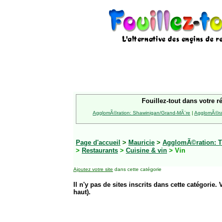
Fouillez-tout dans votre r
AgglomÃ©ration: Shawinigan/Grand-MÃ¨re
|
AgglomÃ©rat
Page d'accueil
>
Mauricie
>
AgglomÃ©ration: Tr
>
Restaurants
>
Cuisine & vin
> Vin
Ajoutez votre site
dans cette catégorie
Il n'y pas de sites inscrits dans cette catégorie. 
haut).