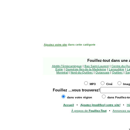
Ajoutez votre site
dans cette catégorie
Fouillez-tout
dans une a
Abitibi-Témiscamingue
|
Bas Saint-Laurent
|
Centre-du-Qu
Estrie
|
Gaspésie-Îles-de-la-Madeleine
|
Lanaudière
|
La
Montréal
|
Nord-du-Québec
|
Outaouais
|
Québec
|
Sag
MP3
Ciné
Ima
Fouillez
...vous trouverez!
dans votre région
dans Fouillez-to
Accueil
•
Ajoutez (modifiez) votre site!
•
H
À propos de
Fouillez-Tout
•
Annoncez s