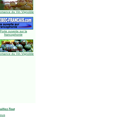
omance du Vin Vignoble
Porte ouverte sur la
francophonie
omance du Vin Vignoble
uillez-Tout
nous