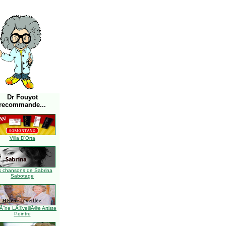
Dr Fouyot
recommande...
Villa D'Orta
s chansons de Sabrina
Sabotage
Ã¨ne LÃ©veillÃ©e Artiste
Peintre