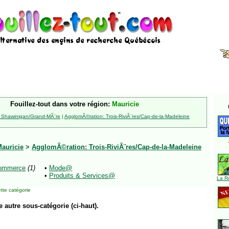
Fouillez-tout dans votre région:
Mauricie
 Shawinigan/Grand-MÃ¨re
|
AgglomÃ©ration: Trois-RiviÃ¨res/Cap-de-la-Madeleine
auricie
>
AgglomÃ©ration: Trois-RiviÃ¨res/Cap-de-la-Madeleine
ommerce
(1)
•
Mode@
•
Produits & Services@
La R
tte catégorie
e autre sous-catégorie (ci-haut).