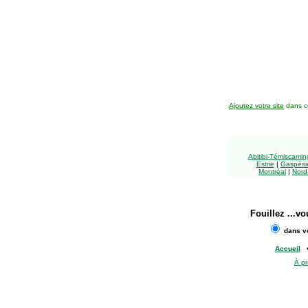
Ajoutez votre site
dans ce
Abitibi-Témiscami
Estrie
|
Gaspésie
Montréal
|
Nord
Fouillez
...vo
dans vo
Accueil
À p