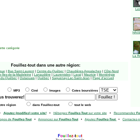
Le
HÃ©l
tte catégorie
La R
Fouillez-tout
dans une autre région:
ngue
|
Bas Saint-Laurent
|
Centre-du-Québec
|
Chaudières-Appalaches
|
Côte-Nord
-Îles-de-la-Madeleine
|
Lanaudière
|
Laurentides
|
Laval
|
Mauricie
|
Montérégie
-du-Québec
|
Outaouais
|
Québec
|
Saguenay-Lac-Saint-Jean
|
Page d'accueil
MP3
Ciné
Images
Cotes boursières
us trouverez!
tre région
dans Fouillez-tout
tout le web
•
Ajoutez (modifiez) votre site!
•
Hébergez
Fouillez-Tout
sur votre site
•
Recommandez
Fo
ropos de
Fouillez-Tout
•
Annoncez sur
Fouillez-Tout
•
Ajoutez
Fouillez-Tout
•
Contactez-
F
o
u
i
l
l
e
z
-
t
o
u
t
Tous droits réservés