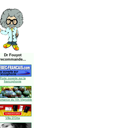
Dr Fouyot
recommande...
Porte ouverte sur la
francophonie
omance du Vin Vignoble
Villa D'Orta