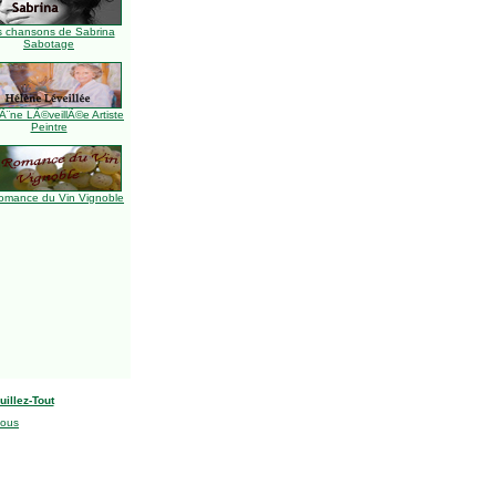
s chansons de Sabrina
Sabotage
Ã¨ne LÃ©veillÃ©e Artiste
Peintre
omance du Vin Vignoble
uillez-Tout
nous