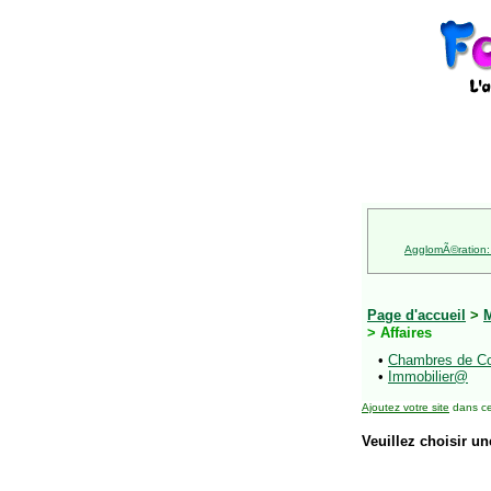
AgglomÃ©ration:
Page d'accueil
>
M
> Affaires
•
Chambres de C
•
Immobilier@
Ajoutez votre site
dans ce
Veuillez choisir un