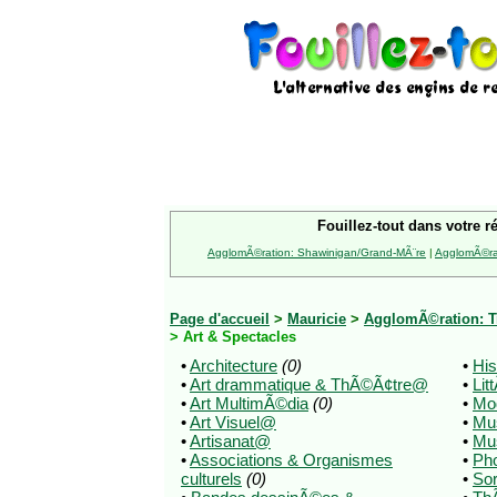
Fouillez-tout dans votre r
AgglomÃ©ration: Shawinigan/Grand-MÃ¨re
|
AgglomÃ©rat
Page d'accueil
>
Mauricie
>
AgglomÃ©ration: Tr
> Art & Spectacles
•
Architecture
(0)
•
His
•
Art drammatique & ThÃ©Ã¢tre@
•
Lit
•
Art MultimÃ©dia
(0)
•
Mo
•
Art Visuel@
•
Mu
•
Artisanat@
•
Mu
•
Associations & Organismes
•
Pho
culturels
(0)
•
Sor