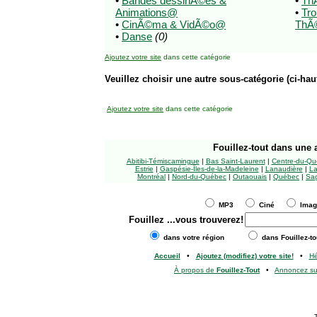
•
Bandes dessinÃ©es &
•
ThÃ
Animations@
•
Tr
•
CinÃ©ma & VidÃ©o@
ThÃ©
•
Danse
(0)
Ajoutez votre site
dans cette catégorie
Veuillez choisir une autre sous-catégorie (ci-haut
Ajoutez votre site
dans cette catégorie
Fouillez-tout
dans une a
Abitibi-Témiscamingue
|
Bas Saint-Laurent
|
Centre-du-Qu
Estrie
|
Gaspésie-Îles-de-la-Madeleine
|
Lanaudière
|
La
Montréal
|
Nord-du-Québec
|
Outaouais
|
Québec
|
Sag
MP3
Ciné
Ima
Fouillez
...vous trouverez!
dans votre région
dans Fouillez-to
Accueil
•
Ajoutez (modifiez) votre site!
•
H
À propos de
Fouillez-Tout
•
Annoncez s