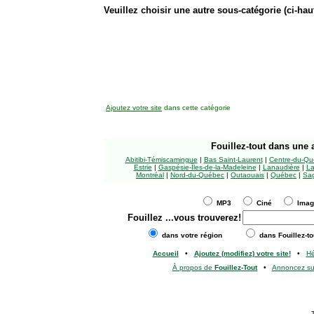
Veuillez choisir une autre sous-catégorie (ci-haut
Ajoutez votre site
dans cette catégorie
Fouillez-tout
dans une a
Abitibi-Témiscamingue
|
Bas Saint-Laurent
|
Centre-du-Qu
Estrie
|
Gaspésie-Îles-de-la-Madeleine
|
Lanaudière
|
La
Montréal
|
Nord-du-Québec
|
Outaouais
|
Québec
|
Sag
MP3
Ciné
Ima
Fouillez
...vous trouverez!
dans votre région
dans Fouillez-to
Accueil
•
Ajoutez (modifiez) votre site!
•
H
À propos de
Fouillez-Tout
•
Annoncez s