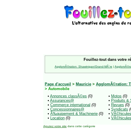
Fouillez-tout dans votre r
AgglomÃ©ration: Shawinigan/Grand-MÃ¨re
|
AgglomÃ©rat
Page d'accueil
>
Mauricie
>
AgglomÃ©ration: Tr
> Automobile
•
Annonces classÃ©es
(0)
•
Motos
(0)
•
Assurances@
•
Produits &
•
Commerce international
(0)
•
Revues
(0)
•
Concessionnaires@
•
Syndicats
(
•
Ã‰quipement & Machinerie
(0)
•
VÃ©hicules
•
Location
(0)
•
VÃ©hicule
Ajoutez votre site
dans cette catégorie