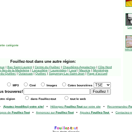
Le
tte catégorie
HÃ©l
Fouillez-tout
dans une autre région:
ngue
|
Bas Saint-Laurent
|
Centre-du-Québec
|
Chaudières-Appalaches
|
Côte-Nord
-Îles-de-la-Madeleine
|
Lanaudière
|
Laurentides
|
Laval
|
Mauricie
|
Montérégie
-du-Québec
|
Outaouais
|
Québec
|
Saguenay-Lac-Saint-Jean
|
Page d'accueil
MP3
Ciné
Images
Cotes boursières
us trouverez!
tre région
dans Fouillez-tout
tout le web
•
Ajoutez (modifiez) votre site!
•
Hébergez
Fouillez-Tout
sur votre site
•
Recommandez
Fo
ropos de
Fouillez-Tout
•
Annoncez sur
Fouillez-Tout
•
Ajoutez
Fouillez-Tout
•
Contactez-
F
o
u
i
l
l
e
z
-
t
o
u
t
Tous droits réservés