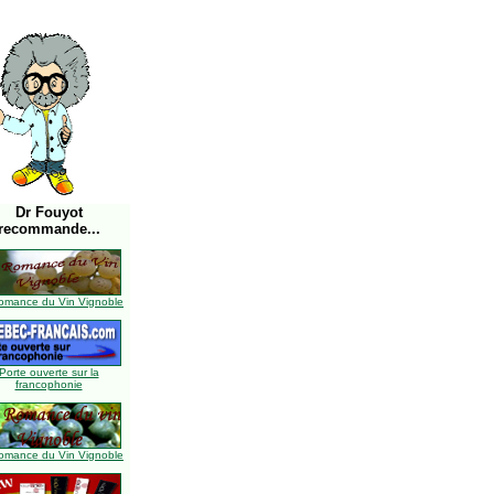
Dr Fouyot
recommande...
omance du Vin Vignoble
Porte ouverte sur la
francophonie
omance du Vin Vignoble