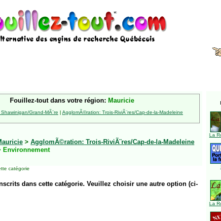
Fouillez-tout dans votre région:
Mauricie
 Shawinigan/Grand-MÃ¨re
|
AgglomÃ©ration: Trois-RiviÃ¨res/Cap-de-la-Madeleine
La R
auricie
>
AgglomÃ©ration: Trois-RiviÃ¨res/Cap-de-la-Madeleine
 Environnement
tte catégorie
inscrits dans cette catégorie. Veuillez choisir une autre option (ci-
La R