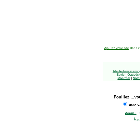
Ajoutez votre site
dans ce
Abitibi-Témiscami
Estrie
|
Gaspésie
Montréal
|
Nord
Fouillez
...vo
dans vo
Accueil
À p