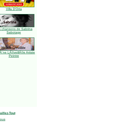
Villa D'Orta
s chansons de Sabrina
Sabotage
Ã¨ne LÃ©veillÃ©e Artiste
Peintre
uillez-Tout
nous