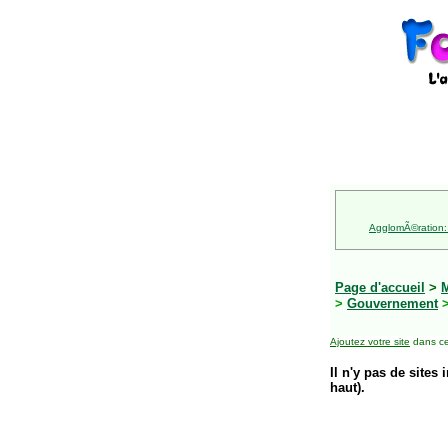
AgglomÃ©ration:
Page d'accueil
>
M
>
Gouvernement
>
Ajoutez votre site
dans ce
Il n'y pas de sites 
haut).