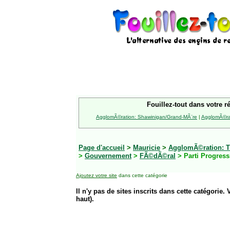
Fouillez-tout dans votre r
AgglomÃ©ration: Shawinigan/Grand-MÃ¨re
|
AgglomÃ©rat
Page d'accueil
>
Mauricie
>
AgglomÃ©ration: Tr
>
Gouvernement
>
FÃ©dÃ©ral
> Parti Progress
Ajoutez votre site
dans cette catégorie
Il n'y pas de sites inscrits dans cette catégorie. 
haut).