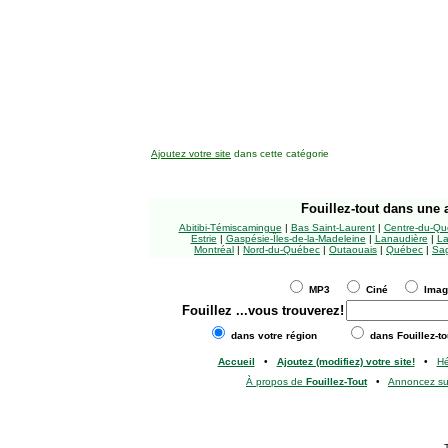
Ajoutez votre site
dans cette catégorie
Fouillez-tout
dans une a
Abitibi-Témiscamingue
|
Bas Saint-Laurent
|
Centre-du-Qu
Estrie
|
Gaspésie-Îles-de-la-Madeleine
|
Lanaudière
|
La
Montréal
|
Nord-du-Québec
|
Outaouais
|
Québec
|
Sag
MP3
Ciné
Ima
Fouillez
...vous trouverez!
dans votre région
dans Fouillez-to
Accueil
•
Ajoutez (modifiez) votre site!
•
H
À propos de
Fouillez-Tout
•
Annoncez s