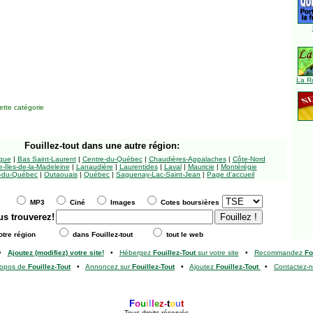
La R
tte catégorie
Fouillez-tout
dans une autre région:
ngue
|
Bas Saint-Laurent
|
Centre-du-Québec
|
Chaudières-Appalaches
|
Côte-Nord
-Îles-de-la-Madeleine
|
Lanaudière
|
Laurentides
|
Laval
|
Mauricie
|
Montérégie
-du-Québec
|
Outaouais
|
Québec
|
Saguenay-Lac-Saint-Jean
|
Page d'accueil
MP3
Ciné
Images
Cotes boursières
us trouverez!
tre région
dans Fouillez-tout
tout le web
•
Ajoutez (modifiez) votre site!
•
Hébergez
Fouillez-Tout
sur votre site
•
Recommandez
Fo
ropos de
Fouillez-Tout
•
Annoncez sur
Fouillez-Tout
•
Ajoutez
Fouillez-Tout
•
Contactez-
F
o
u
i
l
l
e
z
-
t
o
u
t
Tous droits réservés