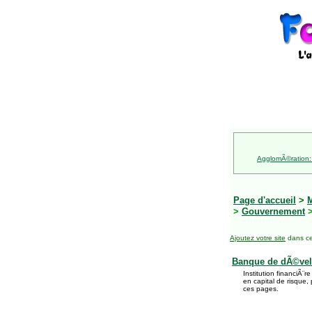
AgglomÃ©ration:
Page d'accueil
>
M
>
Gouvernement
>
Ajoutez votre site
dans ce
Banque de dÃ©ve
Institution financiÃ¨
en capital de risque,
ces pages.