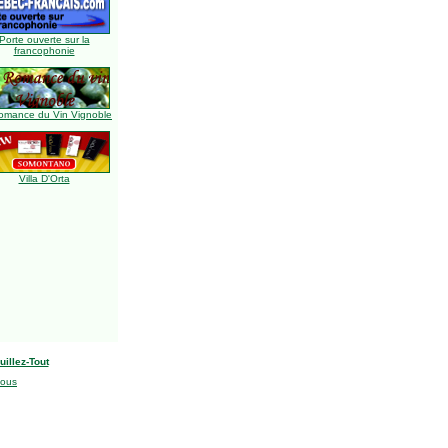
Porte ouverte sur la
francophonie
omance du Vin Vignoble
Villa D'Orta
uillez-Tout
nous