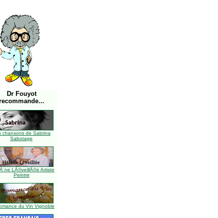
Dr Fouyot
recommande...
s chansons de Sabrina
Sabotage
Ã¨ne LÃ©veillÃ©e Artiste
Peintre
omance du Vin Vignoble