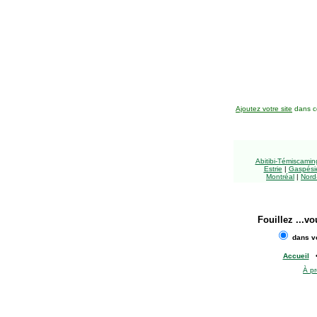
Ajoutez votre site
dans ce
Abitibi-Témiscami
Estrie
|
Gaspésie
Montréal
|
Nord
Fouillez
...vo
dans vo
Accueil
À p