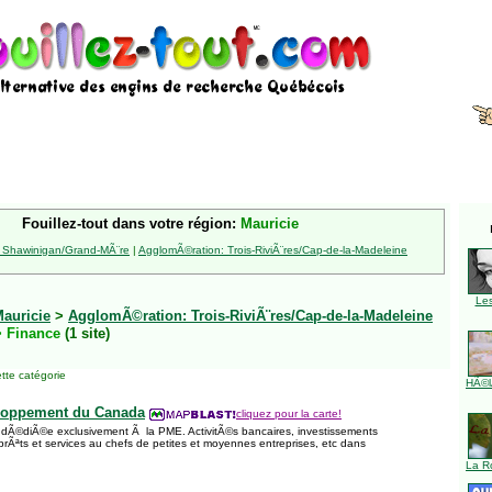
Fouillez-tout dans votre région:
Mauricie
 Shawinigan/Grand-MÃ¨re
|
AgglomÃ©ration: Trois-RiviÃ¨res/Cap-de-la-Madeleine
Le
auricie
>
AgglomÃ©ration: Trois-RiviÃ¨res/Cap-de-la-Madeleine
 Finance
(1 site)
tte catégorie
HÃ©l
loppement du Canada
cliquez pour la carte!
re dÃ©diÃ©e exclusivement Ã la PME. ActivitÃ©s bancaires, investissements
 prÃªts et services au chefs de petites et moyennes entreprises, etc dans
La R