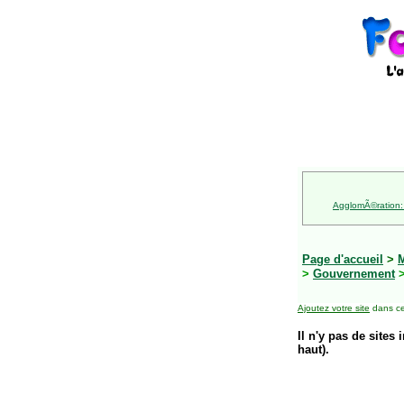
AgglomÃ©ration:
Page d'accueil
>
M
>
Gouvernement
>
Ajoutez votre site
dans ce
Il n'y pas de sites 
haut).