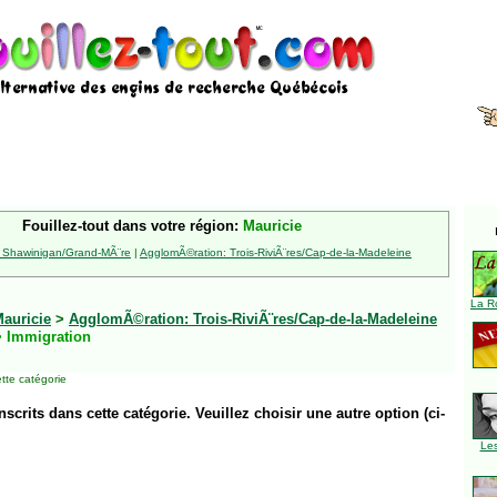
Fouillez-tout dans votre région:
Mauricie
 Shawinigan/Grand-MÃ¨re
|
AgglomÃ©ration: Trois-RiviÃ¨res/Cap-de-la-Madeleine
La R
auricie
>
AgglomÃ©ration: Trois-RiviÃ¨res/Cap-de-la-Madeleine
 Immigration
tte catégorie
inscrits dans cette catégorie. Veuillez choisir une autre option (ci-
Le