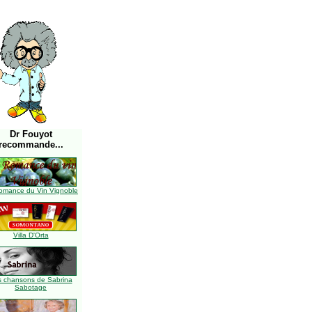
Dr Fouyot
recommande...
omance du Vin Vignoble
Villa D'Orta
s chansons de Sabrina
Sabotage