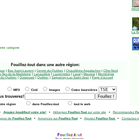
HÃ©l
La R
tte catégorie
Fouillez-tout
dans une autre région:
ngue
|
Bas Saint-Laurent
|
Centre-du-Québec
|
Chaudières-Appalaches
|
Côte-Nord
-Îles-de-la-Madeleine
|
Lanaudière
|
Laurentides
|
Laval
|
Mauricie
|
Montérégie
-du-Québec
|
Outaouais
|
Québec
|
Saguenay-Lac-Saint-Jean
|
Page d'accueil
MP3
Ciné
Images
Cotes boursières
us trouverez!
tre région
dans Fouillez-tout
tout le web
•
Ajoutez (modifiez) votre site!
•
Hébergez
Fouillez-Tout
sur votre site
•
Recommandez
Fo
ropos de
Fouillez-Tout
•
Annoncez sur
Fouillez-Tout
•
Ajoutez
Fouillez-Tout
•
Contactez-
F
o
u
i
l
l
e
z
-
t
o
u
t
Tous droits réservés