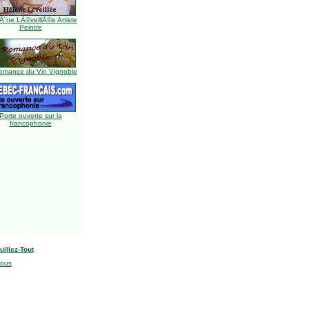
Ã¨ne LÃ©veillÃ©e Artiste
Peintre
omance du Vin Vignoble
Porte ouverte sur la
francophonie
uillez-Tout
nous