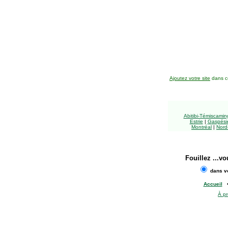
Ajoutez votre site
dans ce
Abitibi-Témiscami
Estrie
|
Gaspésie
Montréal
|
Nord
Fouillez
...vo
dans vo
Accueil
À p