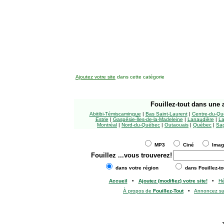
Ajoutez votre site
dans cette catégorie
Fouillez-tout
dans une a
Abitibi-Témiscamingue
|
Bas Saint-Laurent
|
Centre-du-Qu
Estrie
|
Gaspésie-Îles-de-la-Madeleine
|
Lanaudière
|
La
Montréal
|
Nord-du-Québec
|
Outaouais
|
Québec
|
Sag
MP3
Ciné
Ima
Fouillez
...vous trouverez!
dans votre région
dans Fouillez-to
Accueil
•
Ajoutez (modifiez) votre site!
•
H
À propos de
Fouillez-Tout
•
Annoncez s