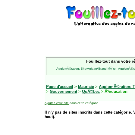
Fouillez-tout dans votre r
AgglomÃ©ration: Shawinigan/Grand-MÃ¨re
|
AgglomÃ©rat
Page d'accueil
>
Mauricie
>
AgglomÃ©ration: Tr
>
Gouvernement
>
QuÃ©bec
> Ã‰ducation
Ajoutez votre site
dans cette catégorie
Il n'y pas de sites inscrits dans cette catégorie. 
haut).