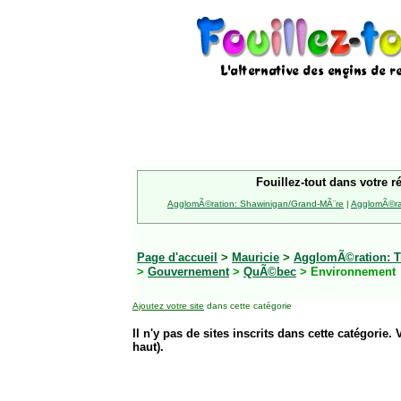
Fouillez-tout dans votre r
AgglomÃ©ration: Shawinigan/Grand-MÃ¨re
|
AgglomÃ©rat
Page d'accueil
>
Mauricie
>
AgglomÃ©ration: Tr
>
Gouvernement
>
QuÃ©bec
> Environnement
Ajoutez votre site
dans cette catégorie
Il n'y pas de sites inscrits dans cette catégorie. 
haut).