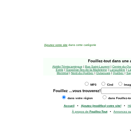
Ajoutez votre site
dans cette catégorie
Fouillez-tout
dans une a
Abitibi-Témiscamingue
|
Bas Saint-Laurent
|
Centre-du-Qu
Estrie
|
Gaspésie-Îles-de-la-Madeleine
|
Lanaudière
|
La
Montréal
|
Nord-du-Québec
|
Outaouais
|
Québec
|
Sag
MP3
Ciné
Ima
Fouillez
...vous trouverez!
dans votre région
dans Fouillez-to
Accueil
•
Ajoutez (modifiez) votre site!
•
H
À propos de
Fouillez-Tout
•
Annoncez s