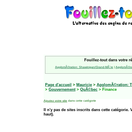
Fouillez-tout dans votre r
AgglomÃ©ration: Shawinigan/Grand-MÃ¨re
|
AgglomÃ©rat
Page d'accueil
>
Mauricie
>
AgglomÃ©ration: Tr
>
Gouvernement
>
QuÃ©bec
> Finance
Ajoutez votre site
dans cette catégorie
Il n'y pas de sites inscrits dans cette catégorie. 
haut).