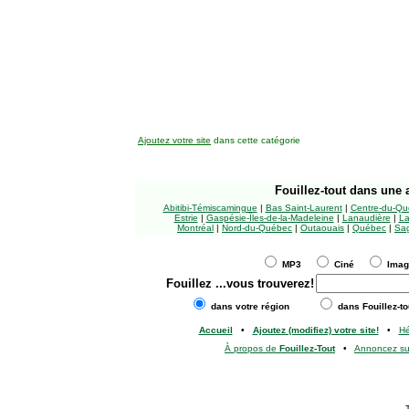
Ajoutez votre site
dans cette catégorie
Fouillez-tout
dans une a
Abitibi-Témiscamingue
|
Bas Saint-Laurent
|
Centre-du-Qu
Estrie
|
Gaspésie-Îles-de-la-Madeleine
|
Lanaudière
|
La
Montréal
|
Nord-du-Québec
|
Outaouais
|
Québec
|
Sag
MP3
Ciné
Ima
Fouillez
...vous trouverez!
dans votre région
dans Fouillez-to
Accueil
•
Ajoutez (modifiez) votre site!
•
H
À propos de
Fouillez-Tout
•
Annoncez s