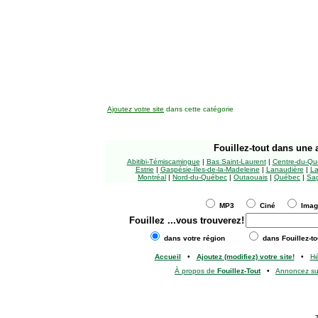
Ajoutez votre site
dans cette catégorie
Fouillez-tout
dans une a
Abitibi-Témiscamingue
|
Bas Saint-Laurent
|
Centre-du-Qu
Estrie
|
Gaspésie-Îles-de-la-Madeleine
|
Lanaudière
|
La
Montréal
|
Nord-du-Québec
|
Outaouais
|
Québec
|
Sag
MP3
Ciné
Ima
Fouillez
...vous trouverez!
dans votre région
dans Fouillez-to
Accueil
•
Ajoutez (modifiez) votre site!
•
H
À propos de
Fouillez-Tout
•
Annoncez s