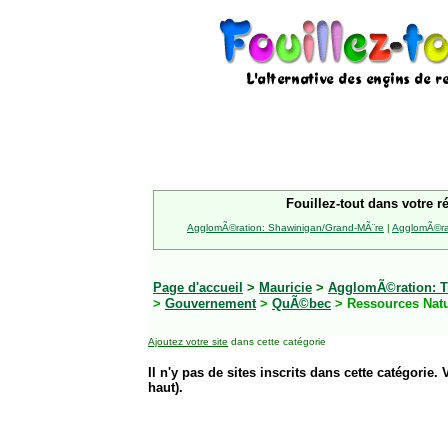
Fouillez-tout dans votre r
AgglomÃ©ration: Shawinigan/Grand-MÃ¨re
|
AgglomÃ©rat
Page d'accueil
>
Mauricie
>
AgglomÃ©ration: Tr
>
Gouvernement
>
QuÃ©bec
> Ressources Natu
Ajoutez votre site
dans cette catégorie
Il n'y pas de sites inscrits dans cette catégorie. 
haut).