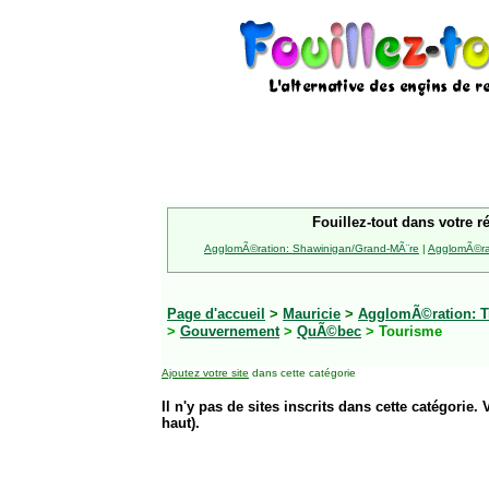
Fouillez-tout dans votre r
AgglomÃ©ration: Shawinigan/Grand-MÃ¨re
|
AgglomÃ©rat
Page d'accueil
>
Mauricie
>
AgglomÃ©ration: Tr
>
Gouvernement
>
QuÃ©bec
> Tourisme
Ajoutez votre site
dans cette catégorie
Il n'y pas de sites inscrits dans cette catégorie. 
haut).