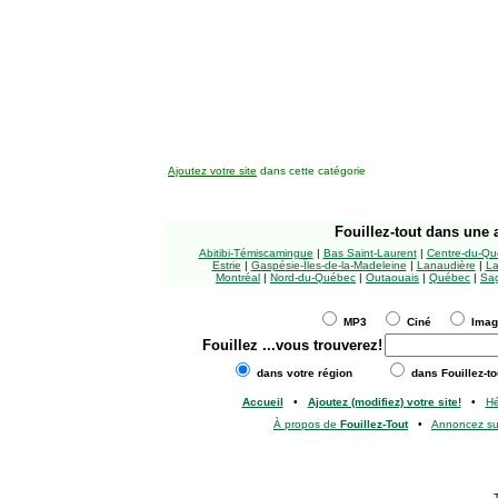
Ajoutez votre site
dans cette catégorie
Fouillez-tout
dans une a
Abitibi-Témiscamingue
|
Bas Saint-Laurent
|
Centre-du-Qu
Estrie
|
Gaspésie-Îles-de-la-Madeleine
|
Lanaudière
|
La
Montréal
|
Nord-du-Québec
|
Outaouais
|
Québec
|
Sag
MP3
Ciné
Ima
Fouillez
...vous trouverez!
dans votre région
dans Fouillez-to
Accueil
•
Ajoutez (modifiez) votre site!
•
H
À propos de
Fouillez-Tout
•
Annoncez s