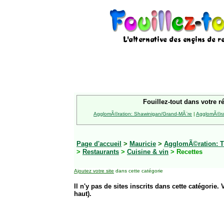
Fouillez-tout dans votre r
AgglomÃ©ration: Shawinigan/Grand-MÃ¨re
|
AgglomÃ©rat
Page d'accueil
>
Mauricie
>
AgglomÃ©ration: Tr
>
Restaurants
>
Cuisine & vin
> Recettes
Ajoutez votre site
dans cette catégorie
Il n'y pas de sites inscrits dans cette catégorie. 
haut).