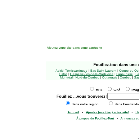
Ajoutez votre site
dans cette catégorie
Fouillez-tout
dans une a
Abitibi-Témiscamingue
|
Bas Saint-Laurent
|
Centre-du-Qu
Estrie
|
Gaspésie-Îles-de-la-Madeleine
|
Lanaudière
|
La
Montréal
|
Nord-du-Québec
|
Outaouais
|
Québec
|
Sag
MP3
Ciné
Ima
Fouillez
...vous trouverez!
dans votre région
dans Fouillez-to
Accueil
•
Ajoutez (modifiez) votre site!
•
H
À propos de
Fouillez-Tout
•
Annoncez s