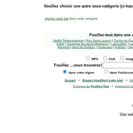
Veuillez choisir une autre sous-catégorie (ci-haut
Ajoutez votre site
dans cette catégorie
Fouillez-tout
dans une a
Abitibi-Témiscamingue
|
Bas Saint-Laurent
|
Centre-du-Qu
Estrie
|
Gaspésie-Îles-de-la-Madeleine
|
Lanaudière
|
La
Montréal
|
Nord-du-Québec
|
Outaouais
|
Québec
|
Sag
MP3
Ciné
Ima
Fouillez
...vous trouverez!
dans votre région
dans Fouillez-to
Accueil
•
Ajoutez (modifiez) votre site!
•
H
À propos de
Fouillez-Tout
•
Annoncez s
Site we