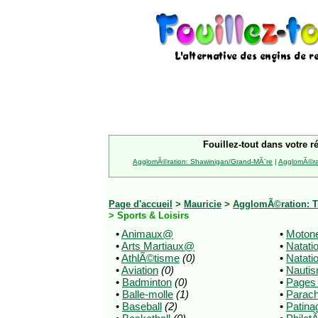
Fouillez-tout dans votre r
AgglomÃ©ration: Shawinigan/Grand-MÃ¨re
|
AgglomÃ©rat
Page d'accueil
>
Mauricie
>
AgglomÃ©ration: Tr
> Sports & Loisirs
•
Animaux@
•
Motone
•
Arts Martiaux@
•
Natati
•
AthlÃ©tisme
(0)
•
Natati
•
Aviation
(0)
•
Nauti
•
Badminton
(0)
•
Pages
•
Balle-molle
(1)
•
Parac
•
Baseball
(2)
•
Patina