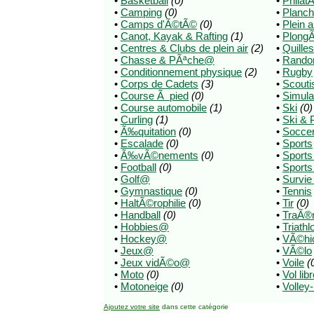
•
Basketball
(0)
•
Philat
•
Camping
(0)
•
Planch
•
Camps d'Ã©tÃ©
(0)
•
Plein a
•
Canot, Kayak & Rafting
(1)
•
Plong
•
Centres & Clubs de plein air
(2)
•
Quilles
•
Chasse & PÃªche@
•
Rando
•
Conditionnement physique
(2)
•
Rugby
•
Corps de Cadets
(3)
•
Scout
•
Course Ã pied
(0)
•
Simula
•
Course automobile
(1)
•
Ski
(0)
•
Curling
(1)
•
Ski & 
•
Ã‰quitation
(0)
•
Socce
•
Escalade
(0)
•
Sports
•
Ã‰vÃ©nements
(0)
•
Sport
•
Football
(0)
•
Sports
•
Golf@
•
Survie
•
Gymnastique
(0)
•
Tennis
•
HaltÃ©rophilie
(0)
•
Tir
(0)
•
Handball
(0)
•
TraÃ®
•
Hobbies@
•
Triathl
•
Hockey@
•
VÃ©hicl
•
Jeux@
•
VÃ©lo
•
Jeux vidÃ©o@
•
Voile
(
•
Moto
(0)
•
Vol lib
•
Motoneige
(0)
•
Volley-
Ajoutez votre site
dans cette catégorie