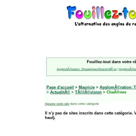
Fouillez-tout dans votre r
AgglomÃ©ration: Shawinigan/Grand-MÃ¨re
|
AgglomÃ©rat
Page d'accueil
>
Mauricie
>
AgglomÃ©ration: Tr
>
ActualitÃ©
>
TÃ©lÃ©vision
> ChaÃ®nes
Ajoutez votre site
dans cette catégorie
Il n'y pas de sites inscrits dans cette catégorie. 
haut).