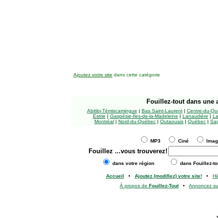
Ajoutez votre site
dans cette catégorie
Fouillez-tout
dans une a
Abitibi-Témiscamingue
|
Bas Saint-Laurent
|
Centre-du-Qu
Estrie
|
Gaspésie-Îles-de-la-Madeleine
|
Lanaudière
|
La
Montréal
|
Nord-du-Québec
|
Outaouais
|
Québec
|
Sag
MP3
Ciné
Ima
Fouillez
...vous trouverez!
dans votre région
dans Fouillez-to
Accueil
•
Ajoutez (modifiez) votre site!
•
H
À propos de
Fouillez-Tout
•
Annoncez s