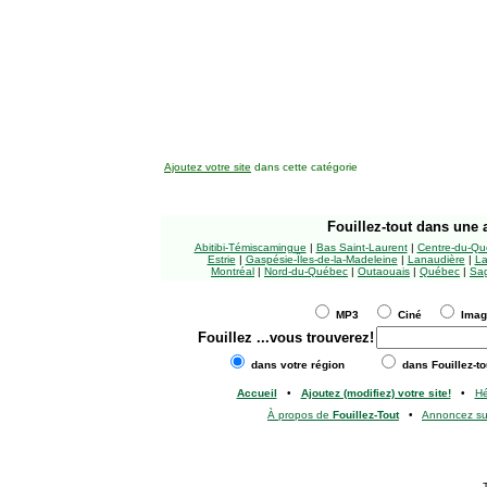
Ajoutez votre site
dans cette catégorie
Fouillez-tout
dans une a
Abitibi-Témiscamingue
|
Bas Saint-Laurent
|
Centre-du-Qu
Estrie
|
Gaspésie-Îles-de-la-Madeleine
|
Lanaudière
|
La
Montréal
|
Nord-du-Québec
|
Outaouais
|
Québec
|
Sag
MP3
Ciné
Ima
Fouillez
...vous trouverez!
dans votre région
dans Fouillez-to
Accueil
•
Ajoutez (modifiez) votre site!
•
H
À propos de
Fouillez-Tout
•
Annoncez s