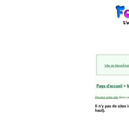
Ville de MontrÃ©al
Page d'accueil
>
Ajoutez votre site
dans ce
Il n'y pas de sites 
haut).