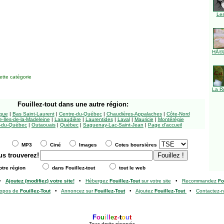
Le
HÃ©l
tte catégorie
La R
Fouillez-tout
dans une autre région:
ngue
|
Bas Saint-Laurent
|
Centre-du-Québec
|
Chaudières-Appalaches
|
Côte-Nord
-Îles-de-la-Madeleine
|
Lanaudière
|
Laurentides
|
Laval
|
Mauricie
|
Montérégie
-du-Québec
|
Outaouais
|
Québec
|
Saguenay-Lac-Saint-Jean
|
Page d'accueil
MP3
Ciné
Images
Cotes boursières
us trouverez!
tre région
dans Fouillez-tout
tout le web
•
Ajoutez (modifiez) votre site!
•
Hébergez
Fouillez-Tout
sur votre site
•
Recommandez
Fo
ropos de
Fouillez-Tout
•
Annoncez sur
Fouillez-Tout
•
Ajoutez
Fouillez-Tout
•
Contactez-
F
o
u
i
l
l
e
z
-
t
o
u
t
Tous droits réservés