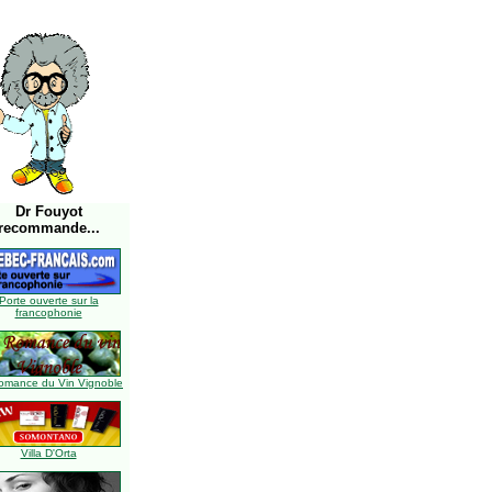
Dr Fouyot
recommande...
Porte ouverte sur la
francophonie
omance du Vin Vignoble
Villa D'Orta