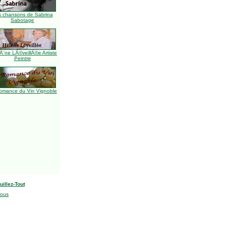
s chansons de Sabrina
Sabotage
Ã¨ne LÃ©veillÃ©e Artiste
Peintre
omance du Vin Vignoble
uillez-Tout
nous