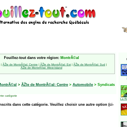
Fouillez-tout dans votre région:
MontrÃ©al
|
ÃŽle de MontrÃ©al: Centre
|
ÃŽle de MontrÃ©al: Est
|
ÃŽle de MontrÃ©al: Sud
|
ÃŽle de MontrÃ©al: West-Island
MontrÃ©al
>
ÃŽle de MontrÃ©al: Centre
>
Automobile
> Syndicats
tte catégorie
La R
inscrits dans cette catégorie. Veuillez choisir une autre option (ci-