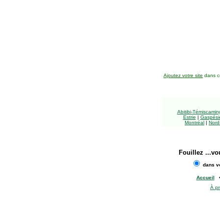
Ajoutez votre site
dans ce
Abitibi-Témiscami
Estrie
|
Gaspésie
Montréal
|
Nord
Fouillez
...vo
dans vo
Accueil
À p