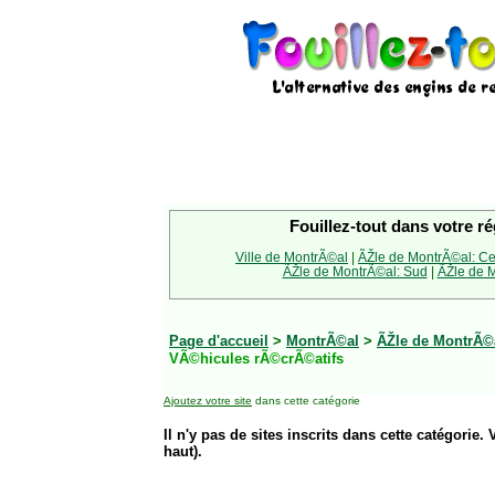
Fouillez-tout dans votre ré
Ville de MontrÃ©al
|
ÃŽle de MontrÃ©al: Ce
ÃŽle de MontrÃ©al: Sud
|
ÃŽle de M
Page d'accueil
>
MontrÃ©al
>
ÃŽle de MontrÃ©a
VÃ©hicules rÃ©crÃ©atifs
Ajoutez votre site
dans cette catégorie
Il n'y pas de sites inscrits dans cette catégorie. 
haut).