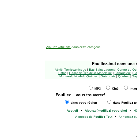
Ajoutez votre site
dans cette catégorie
Fouillez-tout
dans une a
Abitibi-Témiscamingue
|
Bas Saint-Laurent
|
Centre-du-Qu
Estrie
|
Gaspésie-Îles-de-la-Madeleine
|
Lanaudière
|
La
Montréal
|
Nord-du-Québec
|
Outaouais
|
Québec
|
Sag
MP3
Ciné
Ima
Fouillez
...vous trouverez!
dans votre région
dans Fouillez-to
Accueil
•
Ajoutez (modifiez) votre site!
•
H
À propos de
Fouillez-Tout
•
Annoncez s