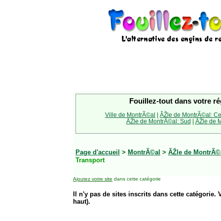
Fouillez-tout dans votre ré
Ville de MontrÃ©al
|
ÃŽle de MontrÃ©al: Ce
ÃŽle de MontrÃ©al: Sud
|
ÃŽle de M
Page d'accueil
>
MontrÃ©al
>
ÃŽle de MontrÃ©a
Transport
Ajoutez votre site
dans cette catégorie
Il n'y pas de sites inscrits dans cette catégorie. 
haut).